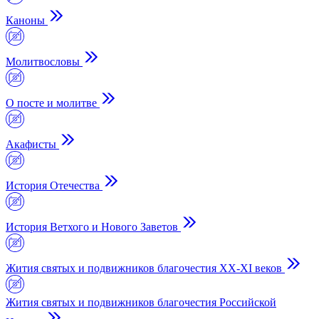
Каноны
Молитвословы
О посте и молитве
Акафисты
История Отечества
История Ветхого и Нового Заветов
Жития святых и подвижников благочестия ХХ-XI веков
Жития святых и подвижников благочестия Российской