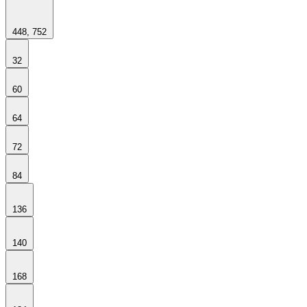
448, 752
32
60
64
72
84
136
140
168