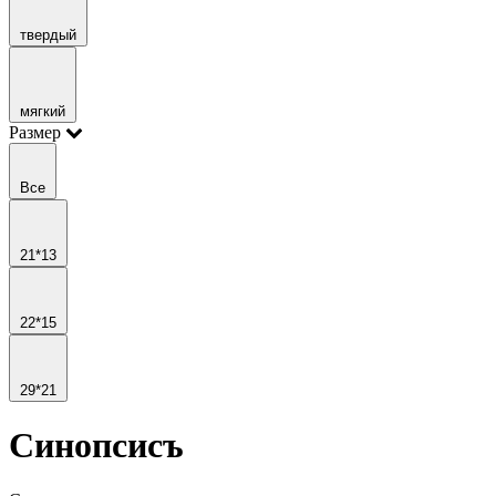
твердый
мягкий
Размер
Все
21*13
22*15
29*21
Синопсисъ