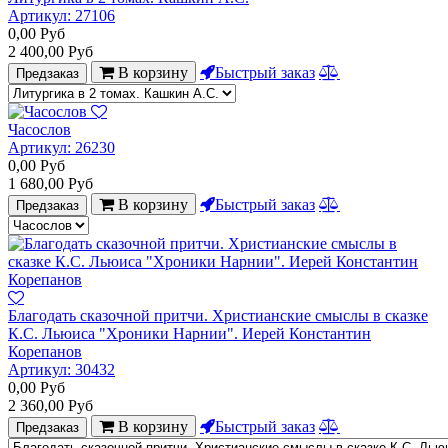
Артикул:
27106
0,00
Руб
2 400,00
Руб
В корзину
Быстрый заказ
Предзаказ
Часослов
Артикул:
26230
0,00
Руб
1 680,00
Руб
В корзину
Быстрый заказ
Предзаказ
Благодать сказочной притчи. Христианские смыслы в сказке
К.С. Льюиса "Хроники Нарнии". Иерей Константин
Корепанов
Артикул:
30432
0,00
Руб
2 360,00
Руб
В корзину
Быстрый заказ
Предзаказ