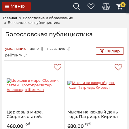
0
Меню
Главная
Богословие и образование
Богословская публицистика
Богословская публицистика
умолчанию
цене
названию
Фильтр
рейтингу
Церковь в мире.
Мысли на каждый день
Сборник статей.
года. Патриарх Кирилл
Протопресвитер
Артикул:
21758
Руб
Руб
Александр Шмеман
460,00
680,00