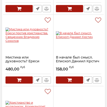
Артикул:
20170
Мистика или
В начале был смысл.
духовность? Ереси
Епископ Даниил Крстич
против христианства.
Артикул:
12422
Руб
Руб
Священник Владимир
480,00
158,00
Соколов
Артикул:
16299