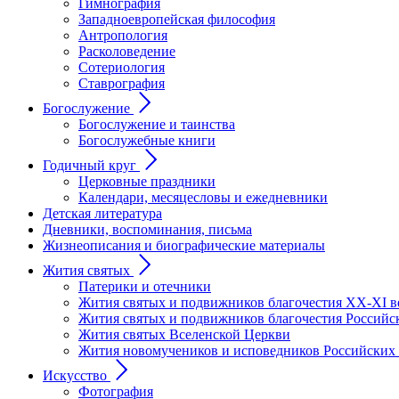
Гимнография
Западноевропейская философия
Антропология
Расколоведение
Сотериология
Ставрография
Богослужение
Богослужение и таинства
Богослужебные книги
Годичный круг
Церковные праздники
Календари, месяцесловы и ежедневники
Детская литература
Дневники, воспоминания, письма
Жизнеописания и биографические материалы
Жития святых
Патерики и отечники
Жития святых и подвижников благочестия ХХ-XI в
Жития святых и подвижников благочестия Российс
Жития святых Вселенской Церкви
Жития новомучеников и исповедников Российских
Искусство
Фотография