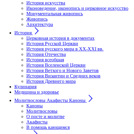
История искусства
Иконоведение, иконопись и церковное искусство
Монументальная живопись
Живопись
Архитектура
История
Церковная история в документах
История Русской Церкви
История русского мира в ХХ-ХХI вв.
История Отечества
История всеобщая
История Вселенской Церкви
История Ветхого и Нового Заветов
История Византии и Средних веков
История Древнего мира
Кулинария
Медицина и здоровье
Молитвословы Акафисты Каноны
Каноны
Молитвословы
О посте и молитве
Акафисты
В помощь кающимся