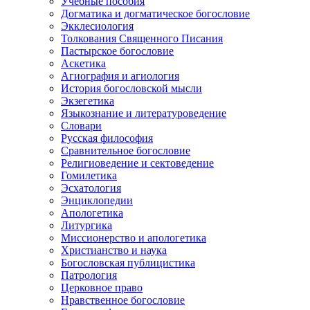
Учебные пособия
Догматика и догматическое богословие
Экклесиология
Толкования Священного Писания
Пастырское богословие
Аскетика
Агиография и агиология
История богословской мысли
Экзегетика
Языкознание и литературоведение
Словари
Русская философия
Сравнительное богословие
Религиоведение и сектоведение
Гомилетика
Эсхатология
Энциклопедии
Апологетика
Литургика
Миссионерство и апологетика
Христианство и наука
Богословская публицистика
Патрология
Церковное право
Нравственное богословие