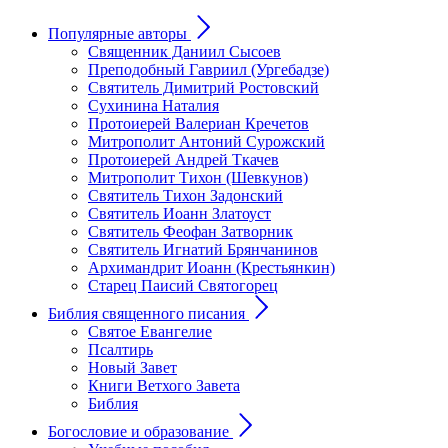
Популярные авторы
Священник Даниил Сысоев
Преподобный Гавриил (Ургебадзе)
Святитель Димитрий Ростовский
Сухинина Наталия
Протоиерей Валериан Кречетов
Митрополит Антоний Сурожский
Протоиерей Андрей Ткачев
Митрополит Тихон (Шевкунов)
Святитель Тихон Задонский
Святитель Иоанн Златоуст
Cвятитель Феофан Затворник
Святитель Игнатий Брянчанинов
Архимандрит Иоанн (Крестьянкин)
Старец Паисий Святогорец
Библия священного писания
Святое Евангелие
Псалтирь
Новый Завет
Книги Ветхого Завета
Библия
Богословие и образование