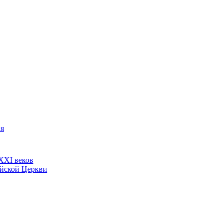
ия
ХХI веков
ийской Церкви