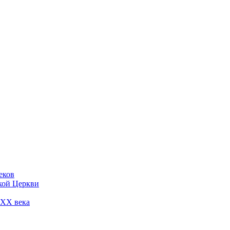
еков
кой Церкви
 ХХ века