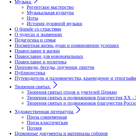
Музыка
Регентское мастерство
Музыкальная культура
Ноты
История духовной музыки
О борьбе со страстями
О чудесах и знамениях
Педагогика и семья
Посмертная жизнь души и поминовение усопших
Православие в жизни
Православие для новоначальных
Православие и политика
Проповеди, беседы, поучения, притчи
Публицистика
Путеводители и паломничества, краеведение и этнограф
Творения святых
Творения святых отцов и учителей Церкви
Творения святых и подвижников благочестия ХХ - 
Творения святых и подвижников благочестия Росс
Художественная литература
Проза современная
Проза классическая
Поэзия
Церковные документы и материалы соборов