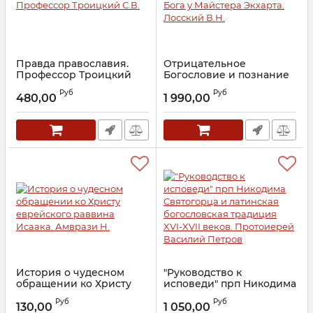
Правда православия.
Отрицательное
Профессор Троицкий
Богословие и познание
С.В.
Бога у Майстера Экхарта.
Руб
Руб
Лосский В.Н.
480,00
1 990,00
Артикул:
20049
Артикул:
27006
История о чудесном
"Руководство к
обращении ко Христу
исповеди" прп Никодима
еврейского раввина
Святогорца и латинская
Руб
Руб
Исаака. Амврази Н.
богословская традиция
130,00
1 050,00