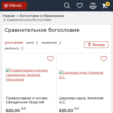
0
Меню
Главная
Богословие и образование
Сравнительное богословие
Сравнительное богословие
умолчанию
цене
названию
Фильтр
рейтингу
Православие и ислам.
Церковь одна. Хомяков
Священник Георгий
А.С.
Максимов
Артикул:
23302
Руб
Руб
620,00
620,00
Артикул:
22383