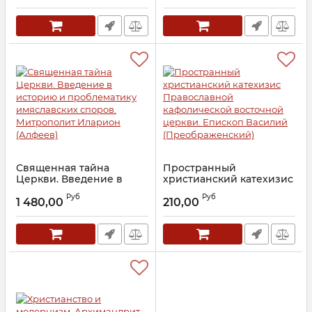
XVI-XVII веков.
Артикул:
19377
Протоиерей Василий
Петров
Артикул:
28294
Священная тайна
Пространный
Церкви. Введение в
христианский катехизис
историю и
Православной
Руб
Руб
проблематику
кафолической
1 480,00
210,00
имяславских споров.
восточной церкви.
Митрополит Иларион
Епископ Василий
(Алфеев)
(Преображенский)
Артикул:
26272
Артикул:
25579