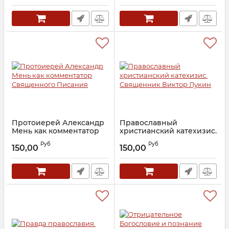
Протоиерей Александр
Православный
Мень как комментатор
христианский катехизис.
Священного Писания
Священник Виктор
Руб
Руб
Лукин
150,00
150,00
Артикул:
15987
Артикул:
25578