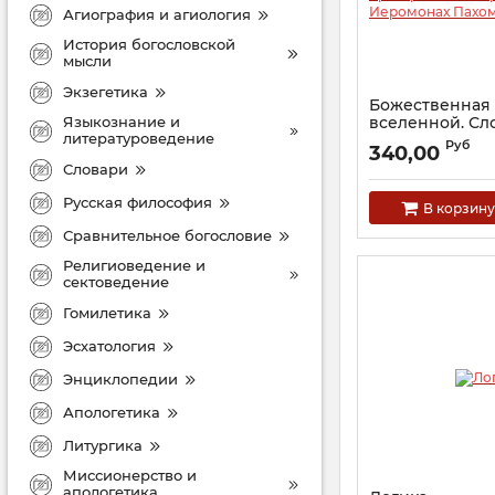
Агиография и агиология
История богословской
мысли
Экзегетика
Божественная
Языкознание и
вселенной. Сл
литературоведение
пространстве 
Руб
340,00
Иеромонах Па
Словари
(Петренко)
Артикул:
30556
Русская философия
В корзину
Сравнительное богословие
Религиоведение и
сектоведение
Гомилетика
Эсхатология
Энциклопедии
Апологетика
Литургика
Миссионерство и
апологетика