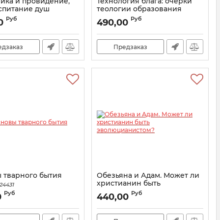
ика и провидение,
Технология блага: очерки
спитание душ
теологии образования
ков. Монография
Артикул:
23035
Руб
Руб
0
490,00
20829
едзаказ
Предзаказ
 тварного бытия
Обезьяна и Адам. Может ли
христианин быть
24431
эволюцианистом?
Руб
Руб
0
440,00
Артикул:
23726