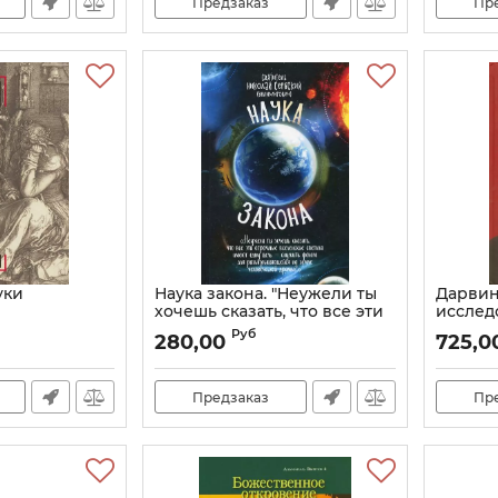
Предзаказ
Пр
уки
Наука закона. "Неужели ты
Дарвин
хочешь сказать, что все эти
исслед
огромные вселенские
Артикул:
Руб
280,00
725,0
светила имеют одну лишь
цель-служить фоном для
разыгрывающейся
Предзаказ
Пр
человеческой драмы?"
Артикул:
23434