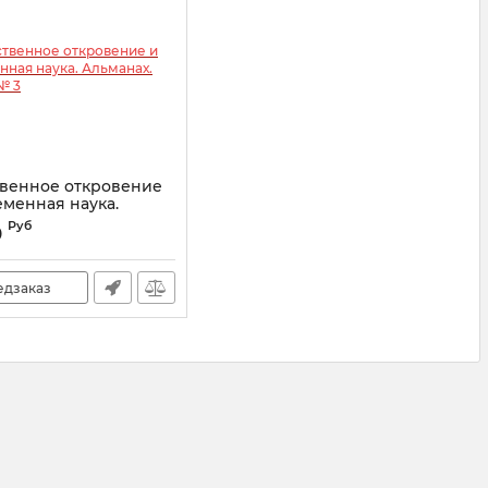
венное откровение
еменная наука.
ах. Выпуск № 3
Руб
0
15328
едзаказ