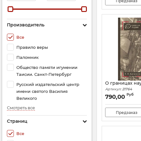
Предзаказ
Производитель
Все
Правило веры
Паломник
Общество памяти игумении
Таисии. Санкт-Петербург
О границах на
Русский издательский центр
Артикул:
21764
имени святого Василия
Руб
790,00
Великого
Смотреть все
Предзаказ
Страниц
Все