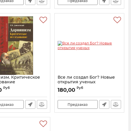
едзаказ
Предзаказ
изм. Критическое
Все ли создал Бог? Новые
ование
открытия ученых
19245
Артикул:
23030
Руб
Руб
0
180,00
едзаказ
Предзаказ