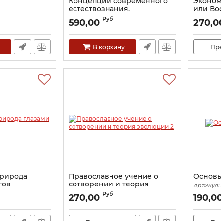
Концепции современного
Эконом
естествознания.
или Во
Христианско-
челове
Руб
590,00
270,0
апологетический аспект.
Артикул:
Иерей Олег Мумриков
Артикул:
17711
В корзину
Пр
природа
Православное учение о
Основы
гов
сотворении и теория
Артикул:
эволюции 2
Руб
270,00
190,0
Артикул:
18342