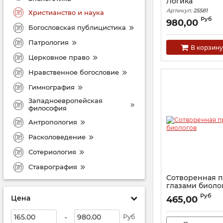
Логика
Артикул:
25581
Христианство и наука
Руб
980,00
Богословская публицистика
Патрология
В корзину
Церковное право
Нравственное богословие
Гимнография
Западноевропейская
философия
Антропология
Расколоведение
Сотериология
Ставрография
Сотворенная 
глазами биоло
Артикул:
15714
Руб
Цена
465,00
-
Руб