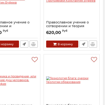
лавное учение о
Православное учение о
ении и
сотворении и теория
истское богословие.
эволюции. Протоиерей
Руб
Руб
0
620,00
ерей Константин
Константин Буфеев
Артикул:
24439
24435
 корзину
В корзину