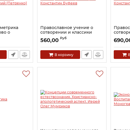
 метрика
Православное учение о
Правос
ово о
сотворении и классики
сотвор
и времени.
эволюционизма.
модерн
Руб
560,00
690,0
хомий
Протоиерей Константин
Протои
Буфеев
Буфеев
Артикул:
24434
Артикул:
В корзину
В