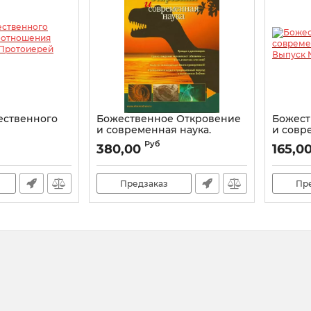
ественного
Божественное Откровение
Божест
и современная наука.
и совр
ния науки и
Альманах. Выпуск №4
Альман
Руб
380,00
165,0
тоиерей
Артикул:
20815
Артикул:
х
Предзаказ
Пр