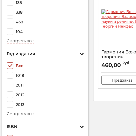
138
338
438
104
Смотреть все
Гармония Бож
Год издания
творения.
Взаимоотноше
Руб
460,00
Все
религии. Про
Георгий Нейфа
1018
Артикул:
27533
Предзаказ
2011
2012
2013
Смотреть все
ISBN