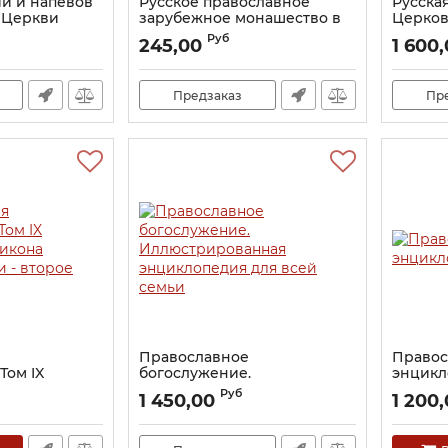
й и напевов
Русское православное
Русска
 Церкви
зарубежное монашество в
Церковь
XX веке. Биографический
Энцикл
Руб
245,00
1 600
справочник
Артикул:
Артикул:
20254
Предзаказ
Пр
Православное
Правос
Том IX
богослужение.
энцикл
 икона
Иллюстрированная
Артикул:
Руб
1 450,00
1 200
 - второе
энциклопедия для всей
семьи
Артикул:
20448