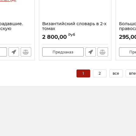
традавшие.
Византийский словарь в 2-х
Большо
сскую
томах
правос
Церковь 1917-
Артикул:
15302
Артикул:
Руб
2 800,00
295,0
ятая (Д)
Предзаказ
Пр
1
2
все
впе