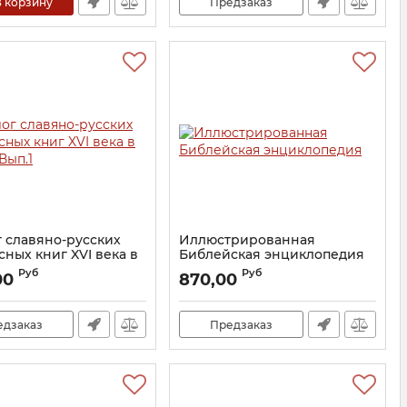
 корзину
Предзаказ
г славяно-русских
Иллюстрированная
ных книг XVI века в
Библейская энциклопедия
Вып.1
Артикул:
20620
Руб
Руб
00
870,00
6637
едзаказ
Предзаказ