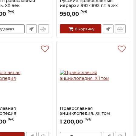
я Православная
Русские православные
. XX век.
иерархи 992-1892 г.г. в 3-х
опедия (альбом)
томах. Митрополит Мануил
Руб
Руб
,00
950,00
(Лемешевский)
10056
Артикул:
5334
едзаказ
В корзину
лавная
Православная
опедия
энциклопедия. XII том
6432
Артикул:
7451
Руб
Руб
,00
1 200,00