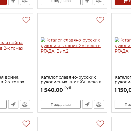
Предзаказ
В
я война.
Каталог славяно-русских
Катало
в 2-х томах
рукописных книг XVI века в
рукопис
РГАДА. Вып.2
РГАДА. 
Руб
1 540,00
1 150,
Артикул:
18089
Артикул:
Предзаказ
Пр