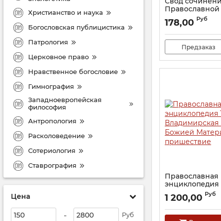
Свод сочинени
Православной
Христианство и наука
Артикул:
2564
Руб
178,00
Богословская публицистика
Патрология
Предзаказ
Церковное право
Нравственное богословие
Гимнография
Западноевропейская
философия
Антропология
Расколоведение
Сотериология
Ставрография
Православная
энциклопедия 
Владимирская
Руб
Цена
1 200,00
Божией Матери
пришествие
-
Руб
Артикул:
5788