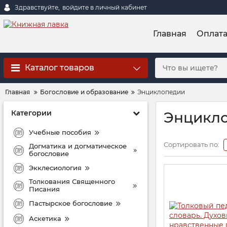
Здравствуйте,
войдите в личный кабинет
Главная
Оплат
Каталог товаров
Главная
Богословие и образование
Энциклопедии
Категории
Энцикл
Учебные пособия
Сортировать по:
Догматика и догматическое
богословие
Экклесиология
Толкования Священного
Писания
Пастырское богословие
Аскетика