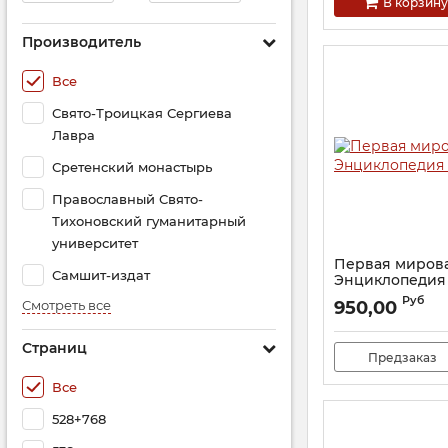
В корзину
Производитель
Все
Свято-Троицкая Сергиева
Лавра
Сретенский монастырь
Православный Свято-
Тихоновский гуманитарный
университет
Первая мирова
Самшит-издат
Энциклопедия 
Артикул:
17861
Руб
Смотреть все
950,00
Страниц
Предзаказ
Все
528+768