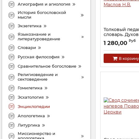
Агиография и агиология
История богословской
мысли
Экзегетика
Толковый педа
Языкознание и
словарь. Духо
литературоведение
нравственные 
Руб
1 280,00
Маслов Н.В.
Словари
Артикул:
21579
Русская философия
В корзину
Сравнительное богословие
Религиоведение и
сектоведение
Гомилетика
Эсхатология
Энциклопедии
Апологетика
Литургика
Миссионерство и
апологетика