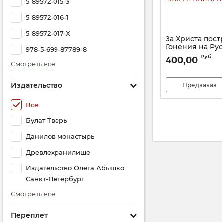
5-89572-015-3
5-89572-016-1
5-89572-017-Х
За Христа пос
Гонения на Ру
978-5-699-87789-8
Православную 
Руб
400,00
1956 гг. Книга п
Смотреть все
Артикул:
22429
Издательство
Предзаказ
Все
Булат Тверь
Данилов монастырь
Древлехранилище
Издательство Олега Абышко
Санкт-Петербург
Смотреть все
Переплет