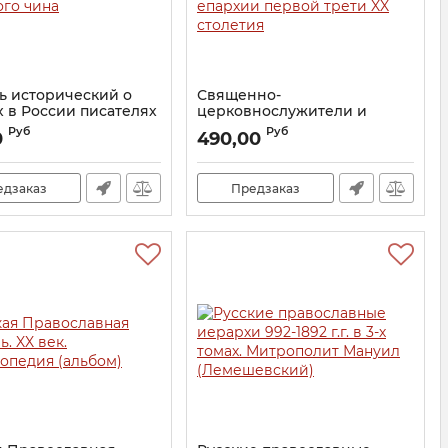
ь исторический о
Священно-
 в России писателях
церковнослужители и
ого чина
ктиторы Московской
Руб
Руб
0
490,00
епархии первой трети XX
12268
столетия
Артикул:
19276
едзаказ
Предзаказ