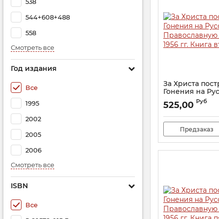
538
544+608+488
558
Смотреть все
Год издания
За Христа пос
Все
Гонения на Ру
Православную 
Руб
1995
525,00
1956 гг. Книга 
Артикул:
20551
2002
Предзаказ
2005
2006
Смотреть все
ISBN
Все