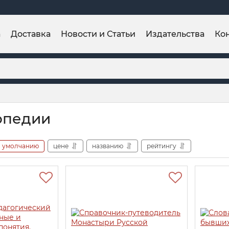
а
Доставка
Новости и Статьи
Издательства
Ко
опедии
умолчанию
цене
названию
рейтингу