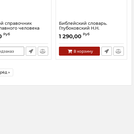
й справочник
Библейский словарь.
лавного человека
Глубоковский Н.Н.
19218
Артикул:
28285
Руб
Руб
0
1 290,00
едзаказ
В корзину
рёд »