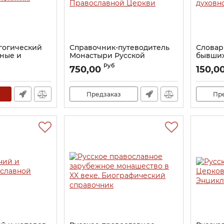
гогический
Справочник-путеводитель
Словар
вные и
Монастыри Русской
бывших
понятия.
Православной Церкви
духовн
Руб
750,00
150,0
Артикул:
14027
Артикул:
Предзаказ
Пр