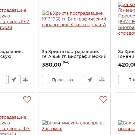
традавшие.
За Христа пострадавшие.
За Хри
сскую
1917-1956 гг. Биографический
Гонени
Церковь.1917-
справочник. Книга первая:
Правос
Руб
380,00
420,0
вторая
А
(1917-195
Биогра
Артикул:
19583
справо
Предзаказ
Пр
Артикул: