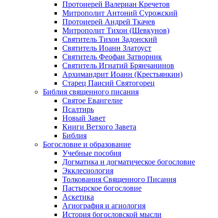
Протоиерей Валериан Кречетов
Митрополит Антоний Сурожский
Протоиерей Андрей Ткачев
Митрополит Тихон (Шевкунов)
Святитель Тихон Задонский
Святитель Иоанн Златоуст
Cвятитель Феофан Затворник
Святитель Игнатий Брянчанинов
Архимандрит Иоанн (Крестьянкин)
Старец Паисий Святогорец
Библия священного писания
Святое Евангелие
Псалтирь
Новый Завет
Книги Ветхого Завета
Библия
Богословие и образование
Учебные пособия
Догматика и догматическое богословие
Экклесиология
Толкования Священного Писания
Пастырское богословие
Аскетика
Агиография и агиология
История богословской мысли