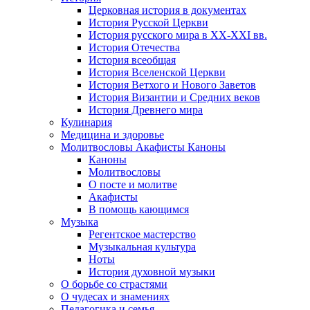
Церковная история в документах
История Русской Церкви
История русского мира в ХХ-ХХI вв.
История Отечества
История всеобщая
История Вселенской Церкви
История Ветхого и Нового Заветов
История Византии и Средних веков
История Древнего мира
Кулинария
Медицина и здоровье
Молитвословы Акафисты Каноны
Каноны
Молитвословы
О посте и молитве
Акафисты
В помощь кающимся
Музыка
Регентское мастерство
Музыкальная культура
Ноты
История духовной музыки
О борьбе со страстями
О чудесах и знамениях
Педагогика и семья