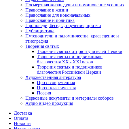
Посмертная жизнь души и поминовение усопших
Православие в жизни
Православие для новоначальных
Православие и политика
Проповеди, беседы, поучения, притчи
Публицистика
Путеводители и паломничества, краеведение и
этнография
Творения святых
Творения святых отцов и учителей Церкви
Творения святых и подвижников
благочестия ХХ - ХХI веков
Творения святых и подвижников
благочестия Российской Церкви
Художественная литература
Проза современная
Проза классическая
Поэзия
Церковные документы и материалы соборов
Аудио-видео продукция
Доставка
Оплата
Новости
Издательства