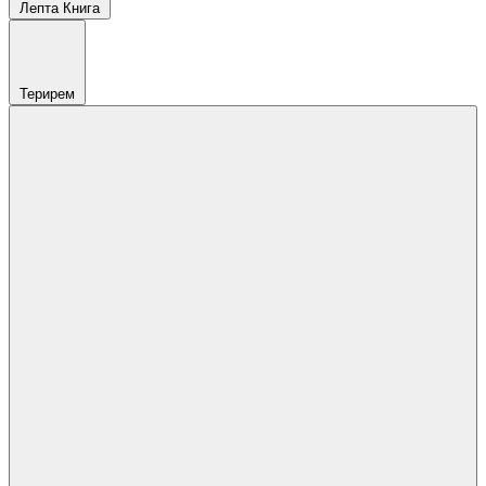
Лепта Книга
Терирем