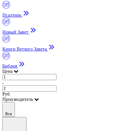
Псалтирь
Новый Завет
Книги Ветхого Завета
Библия
Цена
-
Руб
Производитель
Все