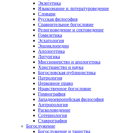
Экзегетика
Языкознание и литературоведение
Словари
Русская философия
Сравнительное богословие
Религиоведение и сектоведение
Гомилетика
Эсхатология
Энциклопедии
Апологетика
Литургика
Миссионерство и апологетика
Христианство и наука
Богословская публицистика
Патрология
Церковное право
Нравственное богословие
Гимнография
Западноевропейская философия
Антропология
Расколоведение
Сотериология
Ставрография
Богослужение
Богослужение и таинства