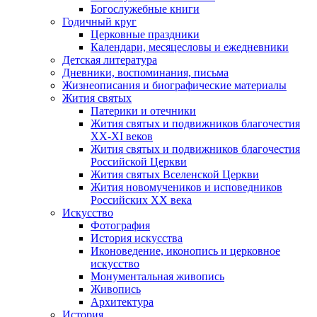
Богослужебные книги
Годичный круг
Церковные праздники
Календари, месяцесловы и ежедневники
Детская литература
Дневники, воспоминания, письма
Жизнеописания и биографические материалы
Жития святых
Патерики и отечники
Жития святых и подвижников благочестия
ХХ-XI веков
Жития святых и подвижников благочестия
Российской Церкви
Жития святых Вселенской Церкви
Жития новомучеников и исповедников
Российских ХХ века
Искусство
Фотография
История искусства
Иконоведение, иконопись и церковное
искусство
Монументальная живопись
Живопись
Архитектура
История