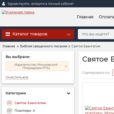
Здравствуйте,
войдите в личный кабинет
Главная
Оплат
Каталог товаров
Главная
Библия священного писания
Святое Евангелие
Вы выбрали:
Святое 
Издательство Московской
Патриархии РПЦ
Сортировать по:
Очистить все
Категории
Святое Евангелие
Псалтирь