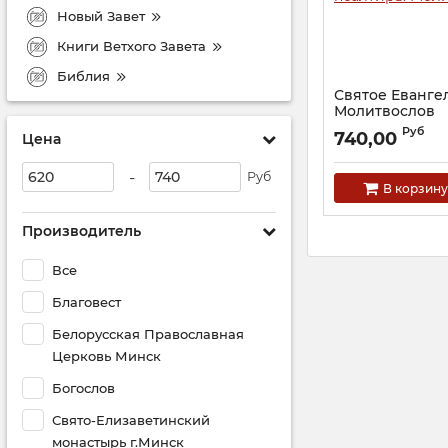
Новый Завет
Книги Ветхого Завета
Библия
Святое Евангел
Молитвослов
Артикул:
23294
Руб
740,00
Цена
-
Руб
В корзину
Производитель
Все
Благовест
Белорусская Православная
Церковь Минск
Богослов
Свято-Елизаветинский
монастырь г.Минск