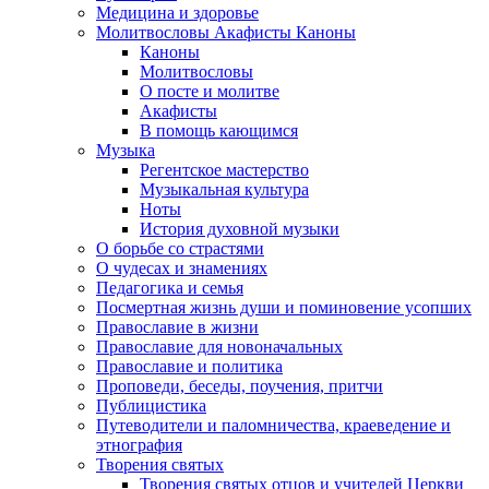
Медицина и здоровье
Молитвословы Акафисты Каноны
Каноны
Молитвословы
О посте и молитве
Акафисты
В помощь кающимся
Музыка
Регентское мастерство
Музыкальная культура
Ноты
История духовной музыки
О борьбе со страстями
О чудесах и знамениях
Педагогика и семья
Посмертная жизнь души и поминовение усопших
Православие в жизни
Православие для новоначальных
Православие и политика
Проповеди, беседы, поучения, притчи
Публицистика
Путеводители и паломничества, краеведение и
этнография
Творения святых
Творения святых отцов и учителей Церкви