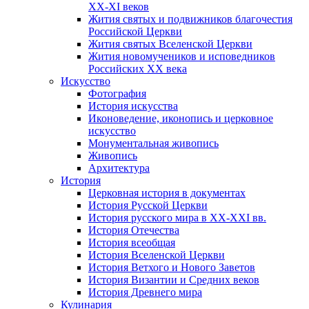
ХХ-XI веков
Жития святых и подвижников благочестия
Российской Церкви
Жития святых Вселенской Церкви
Жития новомучеников и исповедников
Российских ХХ века
Искусство
Фотография
История искусства
Иконоведение, иконопись и церковное
искусство
Монументальная живопись
Живопись
Архитектура
История
Церковная история в документах
История Русской Церкви
История русского мира в ХХ-ХХI вв.
История Отечества
История всеобщая
История Вселенской Церкви
История Ветхого и Нового Заветов
История Византии и Средних веков
История Древнего мира
Кулинария