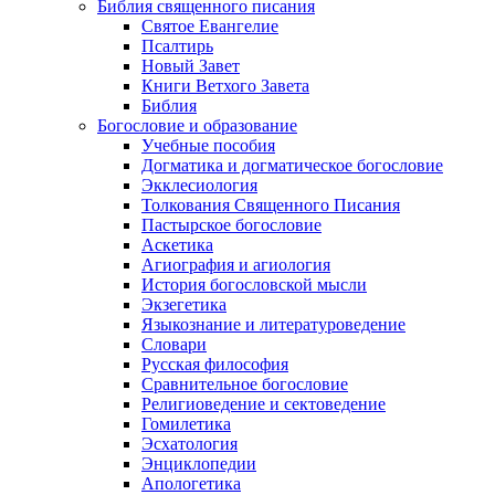
Библия священного писания
Святое Евангелие
Псалтирь
Новый Завет
Книги Ветхого Завета
Библия
Богословие и образование
Учебные пособия
Догматика и догматическое богословие
Экклесиология
Толкования Священного Писания
Пастырское богословие
Аскетика
Агиография и агиология
История богословской мысли
Экзегетика
Языкознание и литературоведение
Словари
Русская философия
Сравнительное богословие
Религиоведение и сектоведение
Гомилетика
Эсхатология
Энциклопедии
Апологетика