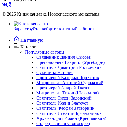
© 2026
Книжная лавка Новоспасского монастыря
Здравствуйте,
войдите в личный кабинет
На главную
Каталог
Популярные авторы
Священник Даниил Сысоев
Преподобный Гавриил (Ургебадзе)
Святитель Димитрий Ростовский
Сухинина Наталия
Протоиерей Валериан Кречетов
Митрополит Антоний Сурожский
Протоиерей Андрей Ткачев
Митрополит Тихон (Шевкунов)
Святитель Тихон Задонский
Святитель Иоанн Златоуст
Cвятитель Феофан Затворник
Святитель Игнатий Брянчанинов
Архимандрит Иоанн (Крестьянкин)
Старец Паисий Святогорец