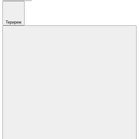
Терирем