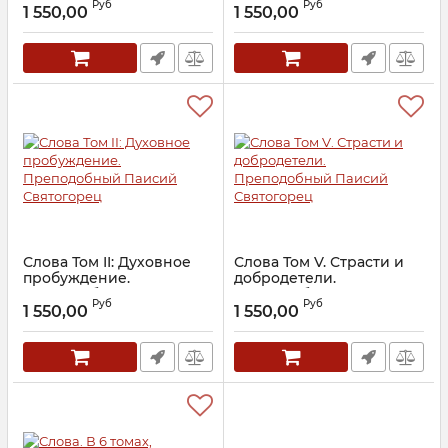
Руб
Руб
1 550,00
1 550,00
Артикул:
21738
Артикул:
20411
Слова Том II: Духовное
Слова Том V. Страсти и
пробуждение.
добродетели.
Преподобный Паисий
Преподобный Паисий
Руб
Руб
Святогорец
Святогорец
1 550,00
1 550,00
Артикул:
20380
Артикул:
21737