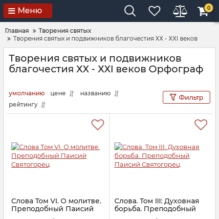
0
Меню
Главная
Творения святых
Творения святых и подвижников благочестия ХХ - ХХI веков
Творения святых и подвижников
благочестия ХХ - ХХI веков Орфограф
умолчанию
цене
названию
Фильтр
рейтингу
Слова Том VI. О молитве.
Слова. Том III: Духовная
Преподобный Паисий
борьба. Преподобный
Святогорец
Паисий Святогорец