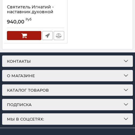
Святитель Игнатий -
наставник духовной
жизни. Осипов.А.И.
Руб
940,00
Артикул:
30438
КОНТАКТЫ
О МАГАЗИНЕ
КАТАЛОГ ТОВАРОВ
ПОДПИСКА
МЫ В СОЦСЕТЯХ: