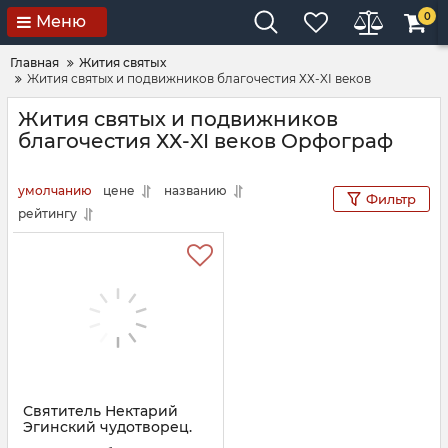
0
Меню
Главная
Жития святых
Жития святых и подвижников благочестия ХХ-XI веков
Жития святых и подвижников
благочестия ХХ-XI веков Орфограф
умолчанию
цене
названию
Фильтр
рейтингу
Святитель Нектарий
Эгинский чудотворец.
Житие. Поучения и