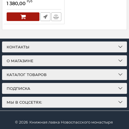
Руб
стихотворения. Чудеса.
1 380,00
Молитвы
Артикул:
29692
КОНТАКТЫ
О МАГАЗИНЕ
КАТАЛОГ ТОВАРОВ
ПОДПИСКА
МЫ В СОЦСЕТЯХ:
© 2026
Книжная лавка Новоспасского монастыря