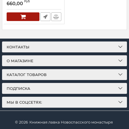
Руб
преподобный Севастиан.
660,00
Королева В.
Артикул:
18092
КОНТАКТЫ
О МАГАЗИНЕ
КАТАЛОГ ТОВАРОВ
ПОДПИСКА
МЫ В СОЦСЕТЯХ:
© 2026
Книжная лавка Новоспасского монастыря