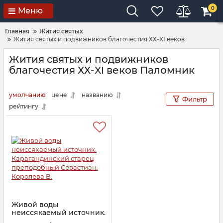
0
Меню
Главная
Жития святых
Жития святых и подвижников благочестия ХХ-XI веков
Жития святых и подвижников
благочестия ХХ-XI веков Паломник
умолчанию
цене
названию
Фильтр
рейтингу
Живой воды
неиссякаемый источник.
Карагандинский старец