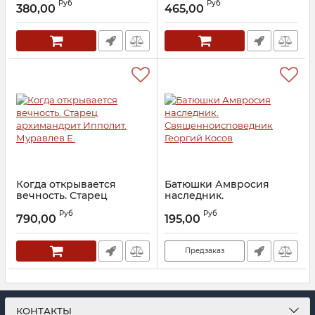
Руб
Руб
иеросхимонахе Алексии
380,00
465,00
Артикул:
22661
Артикул:
17019
Когда открывается
Батюшки Амвросия
вечность. Старец
наследник.
архимандрит Ипполит.
Священноисповедник
Руб
Руб
Муравлев Е.
Георгий Косов
790,00
195,00
Артикул:
22412
Артикул:
25404
Предзаказ
КОНТАКТЫ