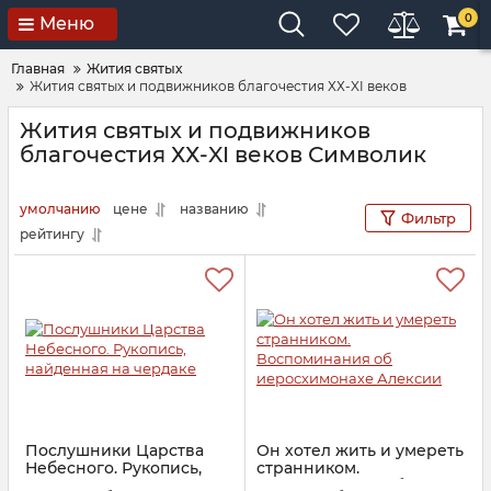
0
Меню
Главная
Жития святых
Жития святых и подвижников благочестия ХХ-XI веков
Жития святых и подвижников
благочестия ХХ-XI веков Символик
умолчанию
цене
названию
Фильтр
рейтингу
Послушники Царства
Он хотел жить и умереть
Небесного. Рукопись,
странником.
найденная на чердаке
Воспоминания об