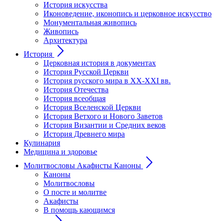
История искусства
Иконоведение, иконопись и церковное искусство
Монументальная живопись
Живопись
Архитектура
История
Церковная история в документах
История Русской Церкви
История русского мира в ХХ-ХХI вв.
История Отечества
История всеобщая
История Вселенской Церкви
История Ветхого и Нового Заветов
История Византии и Средних веков
История Древнего мира
Кулинария
Медицина и здоровье
Молитвословы Акафисты Каноны
Каноны
Молитвословы
О посте и молитве
Акафисты
В помощь кающимся