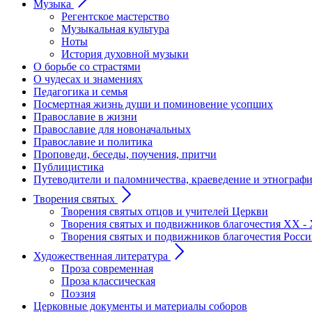
Музыка
Регентское мастерство
Музыкальная культура
Ноты
История духовной музыки
О борьбе со страстями
О чудесах и знамениях
Педагогика и семья
Посмертная жизнь души и поминовение усопших
Православие в жизни
Православие для новоначальных
Православие и политика
Проповеди, беседы, поучения, притчи
Публицистика
Путеводители и паломничества, краеведение и этнограф
Творения святых
Творения святых отцов и учителей Церкви
Творения святых и подвижников благочестия ХХ - 
Творения святых и подвижников благочестия Росс
Художественная литература
Проза современная
Проза классическая
Поэзия
Церковные документы и материалы соборов