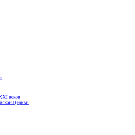
ия
ХХI веков
ийской Церкви