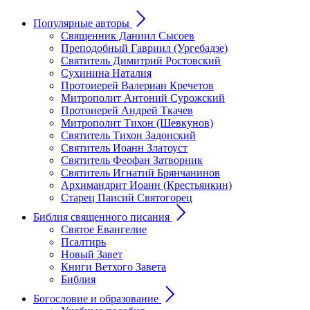
Популярные авторы
Священник Даниил Сысоев
Преподобный Гавриил (Ургебадзе)
Святитель Димитрий Ростовский
Сухинина Наталия
Протоиерей Валериан Кречетов
Митрополит Антоний Сурожский
Протоиерей Андрей Ткачев
Митрополит Тихон (Шевкунов)
Святитель Тихон Задонский
Святитель Иоанн Златоуст
Cвятитель Феофан Затворник
Святитель Игнатий Брянчанинов
Архимандрит Иоанн (Крестьянкин)
Старец Паисий Святогорец
Библия священного писания
Святое Евангелие
Псалтирь
Новый Завет
Книги Ветхого Завета
Библия
Богословие и образование