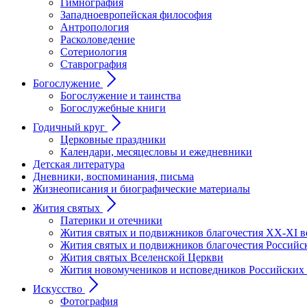
Гимнография
Западноевропейская философия
Антропология
Расколоведение
Сотериология
Ставрография
Богослужение
Богослужение и таинства
Богослужебные книги
Годичный круг
Церковные праздники
Календари, месяцесловы и ежедневники
Детская литература
Дневники, воспоминания, письма
Жизнеописания и биографические материалы
Жития святых
Патерики и отечники
Жития святых и подвижников благочестия ХХ-XI в
Жития святых и подвижников благочестия Российс
Жития святых Вселенской Церкви
Жития новомучеников и исповедников Российских
Искусство
Фотография