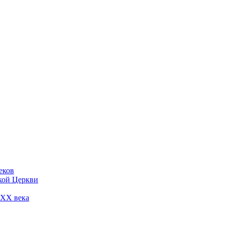
еков
кой Церкви
 ХХ века