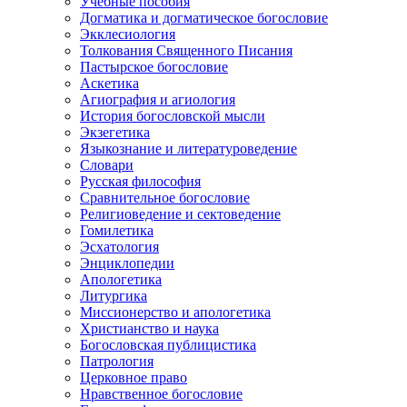
Учебные пособия
Догматика и догматическое богословие
Экклесиология
Толкования Священного Писания
Пастырское богословие
Аскетика
Агиография и агиология
История богословской мысли
Экзегетика
Языкознание и литературоведение
Словари
Русская философия
Сравнительное богословие
Религиоведение и сектоведение
Гомилетика
Эсхатология
Энциклопедии
Апологетика
Литургика
Миссионерство и апологетика
Христианство и наука
Богословская публицистика
Патрология
Церковное право
Нравственное богословие