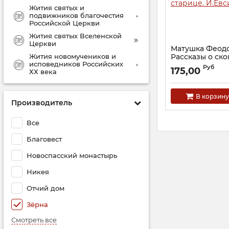
Жития святых и
подвижников благочестия
Российской Церкви
Жития святых Вселенской
Церкви
Матушка Феодо
Жития новомучеников и
Рассказы о ск
исповедников Российских
старице. И.Евс
Руб
175,00
ХХ века
Артикул:
20691
В корзину
Производитель
Все
Благовест
Новоспасский монастырь
Никея
Отчий дом
Зёрна
Смотреть все