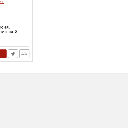
сия.
опинской
ин