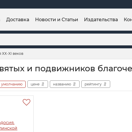
а
Доставка
Новости и Статьи
Издательства
Ко
 ХХ-XI веков
вятых и подвижников благочес
умолчанию
цене
названию
рейтингу