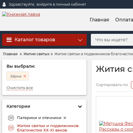
Здравствуйте,
войдите в личный кабинет
Главная
Оплат
Каталог товаров
Главная
Жития святых
Жития святых и подвижников благочестия
Вы выбрали:
Жития с
Зёрна
Сортировать по:
Очистить все
Категории
Патерики и отечники
Жития святых и подвижников
благочестия ХХ-XI веков