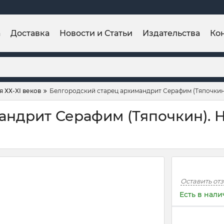
а
Доставка
Новости и Статьи
Издательства
Ко
 ХХ-XI веков
Белгородский старец архимандрит Серафим (Тяпочкин
андрит Серафим (Тяпочкин). 
Оставить от
Есть в нал