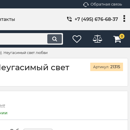
Обратная связь
нтакты
+7 (495) 676-68-37
0
). Неугасимый свет любви
Неугасимый свет
21315
Артикул:
зыв
ичии