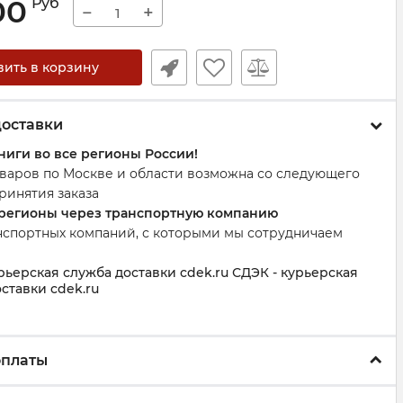
00
Руб
−
+
вить в корзину
доставки
ниги во все регионы России!
оваров по Москве и области возможна со следующего
ринятия заказа
 регионы через транспортную компанию
нспортных компаний, с которыми мы сотрудничаем
рьерская служба доставки cdek.ru СДЭК - курьерская
ставки cdek.ru
оплаты