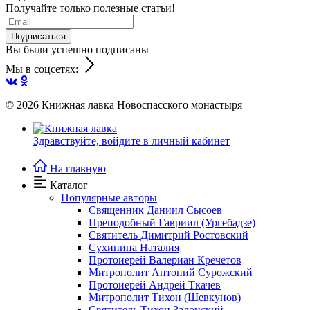
Получайте только полезные статьи!
Подписаться
Вы были успешно подписаны
Мы в соцсетях:
© 2026
Книжная лавка Новоспасского монастыря
Здравствуйте,
войдите в личный кабинет
На главную
Каталог
Популярные авторы
Священник Даниил Сысоев
Преподобный Гавриил (Ургебадзе)
Святитель Димитрий Ростовский
Сухинина Наталия
Протоиерей Валериан Кречетов
Митрополит Антоний Сурожский
Протоиерей Андрей Ткачев
Митрополит Тихон (Шевкунов)
Святитель Тихон Задонский