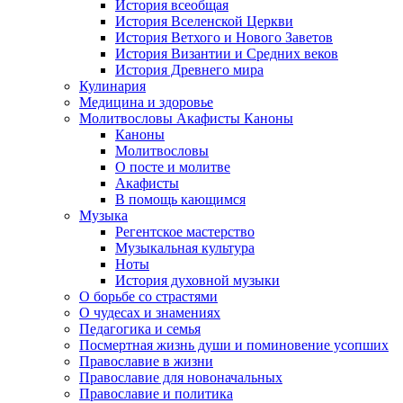
История всеобщая
История Вселенской Церкви
История Ветхого и Нового Заветов
История Византии и Средних веков
История Древнего мира
Кулинария
Медицина и здоровье
Молитвословы Акафисты Каноны
Каноны
Молитвословы
О посте и молитве
Акафисты
В помощь кающимся
Музыка
Регентское мастерство
Музыкальная культура
Ноты
История духовной музыки
О борьбе со страстями
О чудесах и знамениях
Педагогика и семья
Посмертная жизнь души и поминовение усопших
Православие в жизни
Православие для новоначальных
Православие и политика