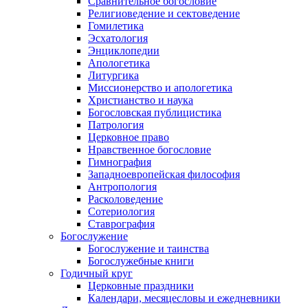
Сравнительное богословие
Религиоведение и сектоведение
Гомилетика
Эсхатология
Энциклопедии
Апологетика
Литургика
Миссионерство и апологетика
Христианство и наука
Богословская публицистика
Патрология
Церковное право
Нравственное богословие
Гимнография
Западноевропейская философия
Антропология
Расколоведение
Сотериология
Ставрография
Богослужение
Богослужение и таинства
Богослужебные книги
Годичный круг
Церковные праздники
Календари, месяцесловы и ежедневники