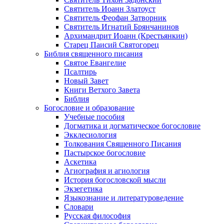
Святитель Иоанн Златоуст
Cвятитель Феофан Затворник
Святитель Игнатий Брянчанинов
Архимандрит Иоанн (Крестьянкин)
Старец Паисий Святогорец
Библия священного писания
Святое Евангелие
Псалтирь
Новый Завет
Книги Ветхого Завета
Библия
Богословие и образование
Учебные пособия
Догматика и догматическое богословие
Экклесиология
Толкования Священного Писания
Пастырское богословие
Аскетика
Агиография и агиология
История богословской мысли
Экзегетика
Языкознание и литературоведение
Словари
Русская философия