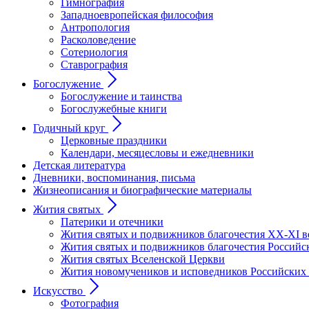
Гимнография
Западноевропейская философия
Антропология
Расколоведение
Сотериология
Ставрография
Богослужение
Богослужение и таинства
Богослужебные книги
Годичный круг
Церковные праздники
Календари, месяцесловы и ежедневники
Детская литература
Дневники, воспоминания, письма
Жизнеописания и биографические материалы
Жития святых
Патерики и отечники
Жития святых и подвижников благочестия ХХ-XI в
Жития святых и подвижников благочестия Российс
Жития святых Вселенской Церкви
Жития новомучеников и исповедников Российских
Искусство
Фотография