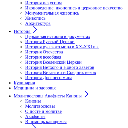
История искусства
Иконоведение, иконопись и церковное искусство
Монументальная живопись
Живопись
Архитектура
История
Церковная история в документах
История Русской Церкви
История русского мира в ХХ-ХХI вв.
История Отечества
История всеобщая
История Вселенской Церкви
История Ветхого и Нового Заветов
История Византии и Средних веков
История Древнего мира
Кулинария
Медицина и здоровье
Молитвословы Акафисты Каноны
Каноны
Молитвословы
О посте и молитве
Акафисты
В помощь кающимся