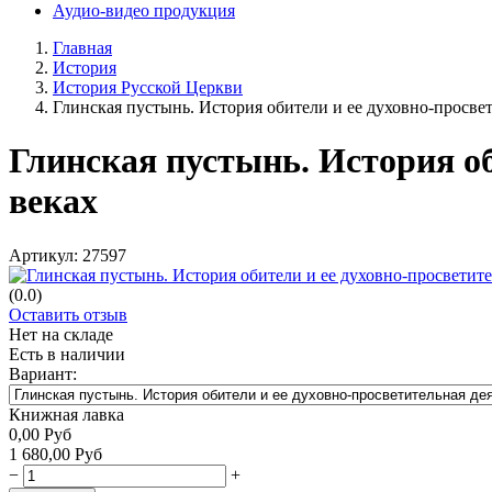
Аудио-видео продукция
Главная
История
История Русской Церкви
Глинская пустынь. История обители и ее духовно-просве
Глинская пустынь. История об
веках
Артикул:
27597
(0.0)
Оставить отзыв
Нет на складе
Есть в наличии
Вариант:
Книжная лавка
0,00
Руб
1 680,00
Руб
−
+