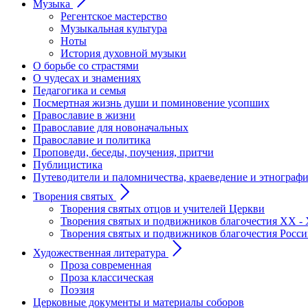
Музыка
Регентское мастерство
Музыкальная культура
Ноты
История духовной музыки
О борьбе со страстями
О чудесах и знамениях
Педагогика и семья
Посмертная жизнь души и поминовение усопших
Православие в жизни
Православие для новоначальных
Православие и политика
Проповеди, беседы, поучения, притчи
Публицистика
Путеводители и паломничества, краеведение и этнограф
Творения святых
Творения святых отцов и учителей Церкви
Творения святых и подвижников благочестия ХХ - 
Творения святых и подвижников благочестия Росс
Художественная литература
Проза современная
Проза классическая
Поэзия
Церковные документы и материалы соборов