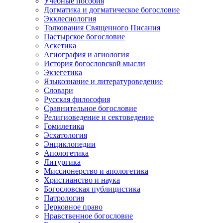
Учебные пособия
Догматика и догматическое богословие
Экклесиология
Толкования Священного Писания
Пастырское богословие
Аскетика
Агиография и агиология
История богословской мысли
Экзегетика
Языкознание и литературоведение
Словари
Русская философия
Сравнительное богословие
Религиоведение и сектоведение
Гомилетика
Эсхатология
Энциклопедии
Апологетика
Литургика
Миссионерство и апологетика
Христианство и наука
Богословская публицистика
Патрология
Церковное право
Нравственное богословие