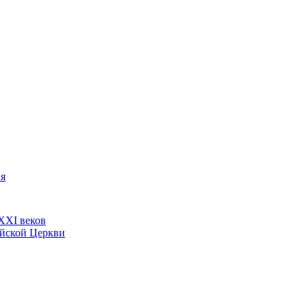
ия
ХХI веков
ийской Церкви