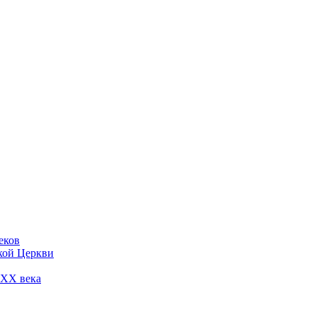
еков
кой Церкви
 ХХ века