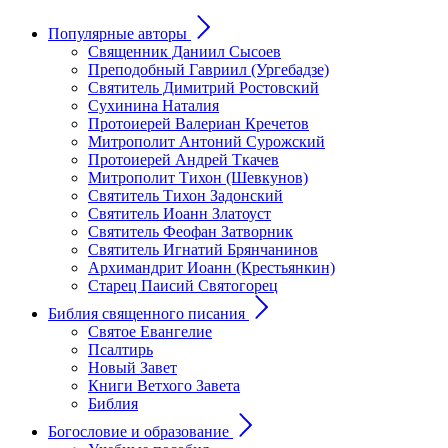
Популярные авторы
Священник Даниил Сысоев
Преподобный Гавриил (Ургебадзе)
Святитель Димитрий Ростовский
Сухинина Наталия
Протоиерей Валериан Кречетов
Митрополит Антоний Сурожский
Протоиерей Андрей Ткачев
Митрополит Тихон (Шевкунов)
Святитель Тихон Задонский
Святитель Иоанн Златоуст
Cвятитель Феофан Затворник
Святитель Игнатий Брянчанинов
Архимандрит Иоанн (Крестьянкин)
Старец Паисий Святогорец
Библия священного писания
Святое Евангелие
Псалтирь
Новый Завет
Книги Ветхого Завета
Библия
Богословие и образование