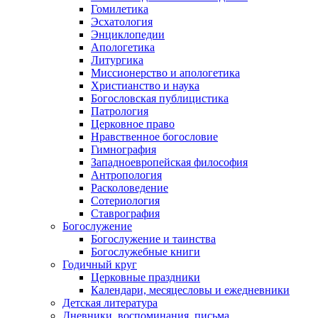
Гомилетика
Эсхатология
Энциклопедии
Апологетика
Литургика
Миссионерство и апологетика
Христианство и наука
Богословская публицистика
Патрология
Церковное право
Нравственное богословие
Гимнография
Западноевропейская философия
Антропология
Расколоведение
Сотериология
Ставрография
Богослужение
Богослужение и таинства
Богослужебные книги
Годичный круг
Церковные праздники
Календари, месяцесловы и ежедневники
Детская литература
Дневники, воспоминания, письма