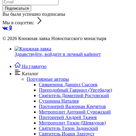
Подписаться
Вы были успешно подписаны
Мы в соцсетях:
© 2026
Книжная лавка Новоспасского монастыря
Здравствуйте,
войдите в личный кабинет
На главную
Каталог
Популярные авторы
Священник Даниил Сысоев
Преподобный Гавриил (Ургебадзе)
Святитель Димитрий Ростовский
Сухинина Наталия
Протоиерей Валериан Кречетов
Митрополит Антоний Сурожский
Протоиерей Андрей Ткачев
Митрополит Тихон (Шевкунов)
Святитель Тихон Задонский
Святитель Иоанн Златоуст