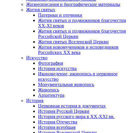
Жизнеописания и биографические материалы
Жития святых
Патерики и отечники
Жития святых и подвижников благочестия
ХХ-XI веков
Жития святых и подвижников благочестия
Российской Церкви
Жития святых Вселенской Церкви
Жития новомучеников и исповедников
Российских ХХ века
Искусство
Фотография
История искусства
Иконоведение, иконопись и церковное
искусство
Монументальная живопись
Живопись
Архитектура
История
Церковная история в документах
История Русской Церкви
История русского мира в ХХ-ХХI вв.
История Отечества
История всеобщая
История Вселенской Церкви