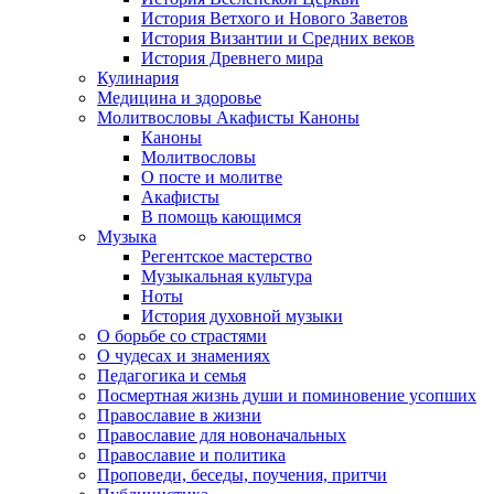
История Ветхого и Нового Заветов
История Византии и Средних веков
История Древнего мира
Кулинария
Медицина и здоровье
Молитвословы Акафисты Каноны
Каноны
Молитвословы
О посте и молитве
Акафисты
В помощь кающимся
Музыка
Регентское мастерство
Музыкальная культура
Ноты
История духовной музыки
О борьбе со страстями
О чудесах и знамениях
Педагогика и семья
Посмертная жизнь души и поминовение усопших
Православие в жизни
Православие для новоначальных
Православие и политика
Проповеди, беседы, поучения, притчи