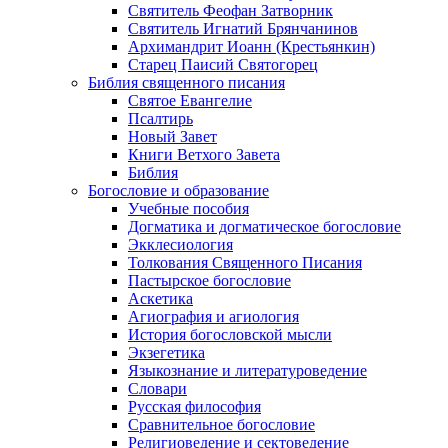
Cвятитель Феофан Затворник
Святитель Игнатий Брянчанинов
Архимандрит Иоанн (Крестьянкин)
Старец Паисий Святогорец
Библия священного писания
Святое Евангелие
Псалтирь
Новый Завет
Книги Ветхого Завета
Библия
Богословие и образование
Учебные пособия
Догматика и догматическое богословие
Экклесиология
Толкования Священного Писания
Пастырское богословие
Аскетика
Агиография и агиология
История богословской мысли
Экзегетика
Языкознание и литературоведение
Словари
Русская философия
Сравнительное богословие
Религиоведение и сектоведение