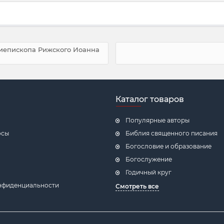
хиепископа Рижского Иоанна
Каталог товаров
Популярные авторы
осы
Библия священного писания
Богословие и образование
Богослужение
Годичный круг
нфиденциальности
Смотреть все