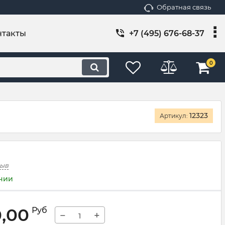
Обратная связь
нтакты
+7 (495) 676-68-37
0
12323
Артикул:
зыв
ичии
0,00
Руб
−
+