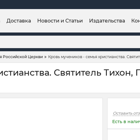
а
Доставка
Новости и Статьи
Издательства
Ко
ия Российской Церкви
Кровь мучеников - семья христианства. Святи
истианства. Святитель Тихон, 
Оставить от
Есть в нал