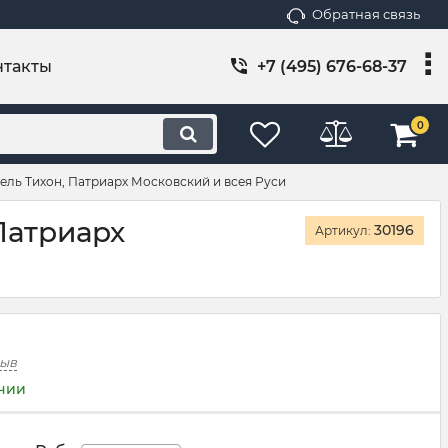
Обратная связь
нтакты
+7 (495) 676-68-37
0
тель Тихон, Патриарх Московский и всея Руси
Патриарх
30196
Артикул:
зыв
ичии