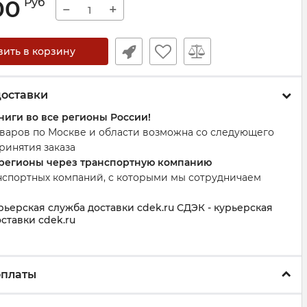
00
Руб
−
+
вить в корзину
доставки
ниги во все регионы России!
оваров по Москве и области возможна со следующего
ринятия заказа
 регионы через транспортную компанию
нспортных компаний, с которыми мы сотрудничаем
рьерская служба доставки cdek.ru СДЭК - курьерская
ставки cdek.ru
оплаты