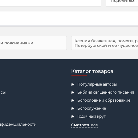
Поделиться:
Ксения блаженная, помоги, 
 и пояснениями
Петербургской и ее чудесной
Каталог товаров
Популярные авторы
осы
Библия священного писания
Богословие и образование
Богослужение
Годичный круг
нфиденциальности
Смотреть все