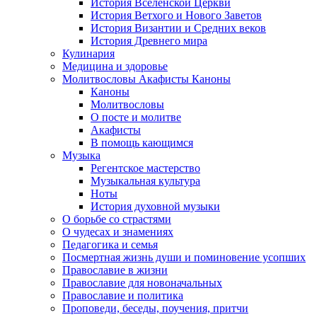
История Вселенской Церкви
История Ветхого и Нового Заветов
История Византии и Средних веков
История Древнего мира
Кулинария
Медицина и здоровье
Молитвословы Акафисты Каноны
Каноны
Молитвословы
О посте и молитве
Акафисты
В помощь кающимся
Музыка
Регентское мастерство
Музыкальная культура
Ноты
История духовной музыки
О борьбе со страстями
О чудесах и знамениях
Педагогика и семья
Посмертная жизнь души и поминовение усопших
Православие в жизни
Православие для новоначальных
Православие и политика
Проповеди, беседы, поучения, притчи