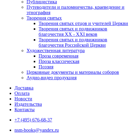
Публицистика
Путеводители и паломничества, краеведение и
этнография
Творения святых
Творения святых отцов и учителей Церкви
Творения святых и подвижников
благочестия ХХ - ХХI веков
Творения святых и подвижников
благочестия Российской Церкви
Художественная литература
Проза современная
Проза классическая
Поэзия
Церковные документы и материалы соборов
Аудио-видео продукция
Доставка
Оплата
Новости
Издательства
Контакты
+7 (495) 676-68-37
nsm-books@yandex.ru