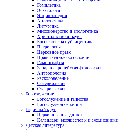
Гомилетика
Эсхатология
Энциклопедии
Апологетика
Литургика
Миссионерство и апологетика
Христианство и наука
Богословская публицистика
Патрология
Церковное право
Нравственное богословие
Гимнография
Западноевропейская философия
Антропология
Расколоведение
Сотериология
Ставрография
Богослужение
Богослужение и таинства
Богослужебные книги
Годичный круг
Церковные праздники
Календари, месяцесловы и ежедневники
Детская литература