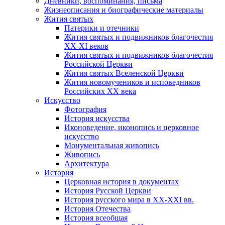
Дневники, воспоминания, письма
Жизнеописания и биографические материалы
Жития святых
Патерики и отечники
Жития святых и подвижников благочестия
ХХ-XI веков
Жития святых и подвижников благочестия
Российской Церкви
Жития святых Вселенской Церкви
Жития новомучеников и исповедников
Российских ХХ века
Искусство
Фотография
История искусства
Иконоведение, иконопись и церковное
искусство
Монументальная живопись
Живопись
Архитектура
История
Церковная история в документах
История Русской Церкви
История русского мира в ХХ-ХХI вв.
История Отечества
История всеобщая