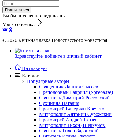
Подписаться
Вы были успешно подписаны
Мы в соцсетях:
© 2026
Книжная лавка Новоспасского монастыря
Здравствуйте,
войдите в личный кабинет
На главную
Каталог
Популярные авторы
Священник Даниил Сысоев
Преподобный Гавриил (Ургебадзе)
Святитель Димитрий Ростовский
Сухинина Наталия
Протоиерей Валериан Кречетов
Митрополит Антоний Сурожский
Протоиерей Андрей Ткачев
Митрополит Тихон (Шевкунов)
Святитель Тихон Задонский
Святитель Иоанн Златоуст