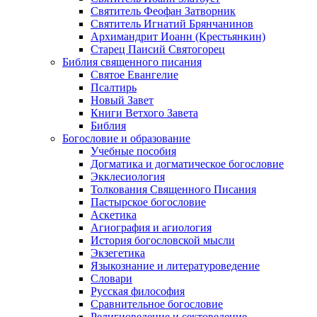
Cвятитель Феофан Затворник
Святитель Игнатий Брянчанинов
Архимандрит Иоанн (Крестьянкин)
Старец Паисий Святогорец
Библия священного писания
Святое Евангелие
Псалтирь
Новый Завет
Книги Ветхого Завета
Библия
Богословие и образование
Учебные пособия
Догматика и догматическое богословие
Экклесиология
Толкования Священного Писания
Пастырское богословие
Аскетика
Агиография и агиология
История богословской мысли
Экзегетика
Языкознание и литературоведение
Словари
Русская философия
Сравнительное богословие
Религиоведение и сектоведение