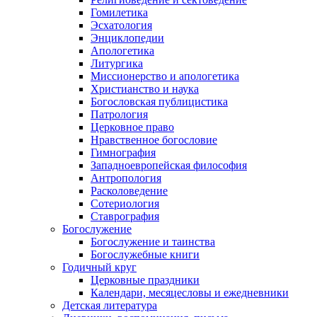
Гомилетика
Эсхатология
Энциклопедии
Апологетика
Литургика
Миссионерство и апологетика
Христианство и наука
Богословская публицистика
Патрология
Церковное право
Нравственное богословие
Гимнография
Западноевропейская философия
Антропология
Расколоведение
Сотериология
Ставрография
Богослужение
Богослужение и таинства
Богослужебные книги
Годичный круг
Церковные праздники
Календари, месяцесловы и ежедневники
Детская литература