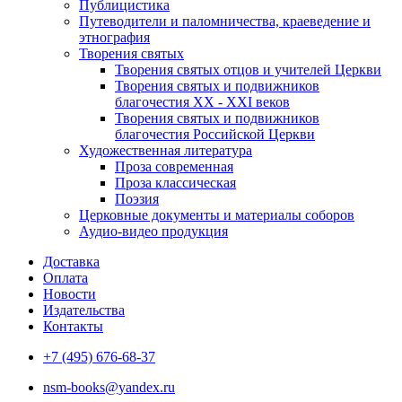
Публицистика
Путеводители и паломничества, краеведение и
этнография
Творения святых
Творения святых отцов и учителей Церкви
Творения святых и подвижников
благочестия ХХ - ХХI веков
Творения святых и подвижников
благочестия Российской Церкви
Художественная литература
Проза современная
Проза классическая
Поэзия
Церковные документы и материалы соборов
Аудио-видео продукция
Доставка
Оплата
Новости
Издательства
Контакты
+7 (495) 676-68-37
nsm-books@yandex.ru