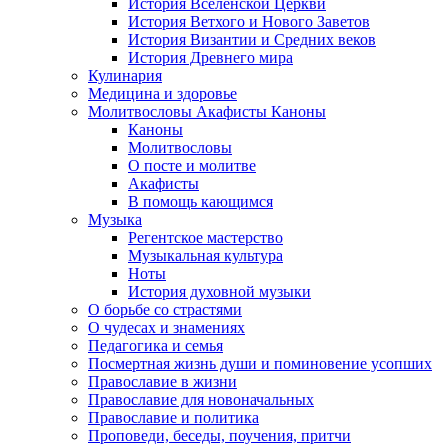
История Вселенской Церкви
История Ветхого и Нового Заветов
История Византии и Средних веков
История Древнего мира
Кулинария
Медицина и здоровье
Молитвословы Акафисты Каноны
Каноны
Молитвословы
О посте и молитве
Акафисты
В помощь кающимся
Музыка
Регентское мастерство
Музыкальная культура
Ноты
История духовной музыки
О борьбе со страстями
О чудесах и знамениях
Педагогика и семья
Посмертная жизнь души и поминовение усопших
Православие в жизни
Православие для новоначальных
Православие и политика
Проповеди, беседы, поучения, притчи