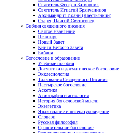
Cвятитель Феофан Затворник
Святитель Игнатий Брянчанинов
Архимандрит Иоанн (Крестьянкин)
Старец Паисий Святогорец
Библия священного писания
Святое Евангелие
Псалтирь
Новый Завет
Книги Ветхого Завета
Библия
Богословие и образование
Учебные пособия
Догматика и догматическое богословие
Экклесиология
Толкования Священного Писания
Пастырское богословие
Аскетика
Агиография и агиология
История богословской мысли
Экзегетика
Языкознание и литературоведение
Словари
Русская философия
Сравнительное богословие
Религиоведение и сектоведение