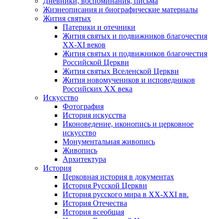
Дневники, воспоминания, письма
Жизнеописания и биографические материалы
Жития святых
Патерики и отечники
Жития святых и подвижников благочестия
ХХ-XI веков
Жития святых и подвижников благочестия
Российской Церкви
Жития святых Вселенской Церкви
Жития новомучеников и исповедников
Российских ХХ века
Искусство
Фотография
История искусства
Иконоведение, иконопись и церковное
искусство
Монументальная живопись
Живопись
Архитектура
История
Церковная история в документах
История Русской Церкви
История русского мира в ХХ-ХХI вв.
История Отечества
История всеобщая