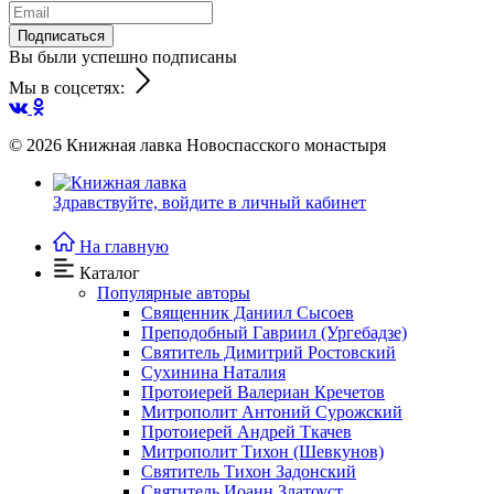
Подписаться
Вы были успешно подписаны
Мы в соцсетях:
© 2026
Книжная лавка Новоспасского монастыря
Здравствуйте,
войдите в личный кабинет
На главную
Каталог
Популярные авторы
Священник Даниил Сысоев
Преподобный Гавриил (Ургебадзе)
Святитель Димитрий Ростовский
Сухинина Наталия
Протоиерей Валериан Кречетов
Митрополит Антоний Сурожский
Протоиерей Андрей Ткачев
Митрополит Тихон (Шевкунов)
Святитель Тихон Задонский
Святитель Иоанн Златоуст