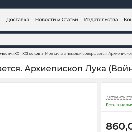
а
Доставка
Новости и Статьи
Издательства
Ко
естия ХХ - ХХI веков
Моя сила в немощи совершается. Архиеписко
ется. Архиепископ Лука (Вой
Оставить от
Есть в нал
860,