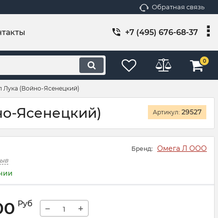
Обратная связь
нтакты
+7 (495) 676-68-37
0
п Лука (Войно-Ясенецкий)
но-Ясенецкий)
29527
Артикул:
Омега Л ООО
Бренд:
зыв
ичии
00
Руб
−
+