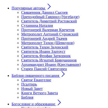
Популярные авторы
Священник Даниил Сысоев
Преподобный Гавриил (Ургебадзе)
Святитель Димитрий Ростовский
Сухинина Наталия
Протоиерей Валериан Кречетов
Митрополит Антоний Сурожский
Протоиерей Андрей Ткачев
Митрополит Тихон (Шевкунов)
Святитель Тихон Задонский
Святитель Иоанн Златоуст
Cвятитель Феофан Затворник
Святитель Игнатий Брянчанинов
Архимандрит Иоанн (Крестьянкин)
Старец Паисий Святогорец
Библия священного писания
Святое Евангелие
Псалтирь
Новый Завет
Книги Ветхого Завета
Библия
Богословие и образование