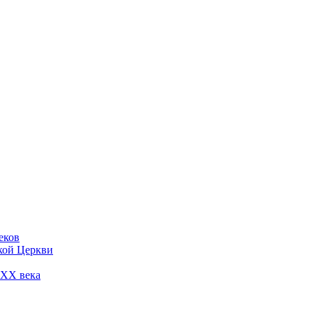
еков
кой Церкви
 ХХ века