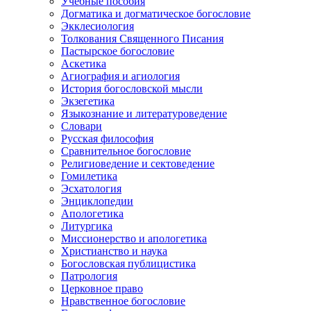
Учебные пособия
Догматика и догматическое богословие
Экклесиология
Толкования Священного Писания
Пастырское богословие
Аскетика
Агиография и агиология
История богословской мысли
Экзегетика
Языкознание и литературоведение
Словари
Русская философия
Сравнительное богословие
Религиоведение и сектоведение
Гомилетика
Эсхатология
Энциклопедии
Апологетика
Литургика
Миссионерство и апологетика
Христианство и наука
Богословская публицистика
Патрология
Церковное право
Нравственное богословие