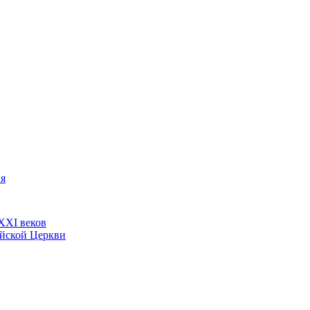
ия
ХХI веков
ийской Церкви