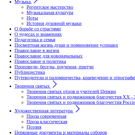
Музыка
Регентское мастерство
Музыкальная культура
Ноты
История духовной музыки
О борьбе со страстями
О чудесах и знамениях
Педагогика и семья
Посмертная жизнь души и поминовение усопших
Православие в жизни
Православие для новоначальных
Православие и политика
Проповеди, беседы, поучения, притчи
Публицистика
Путеводители и паломничества, краеведение и этнограф
Творения святых
Творения святых отцов и учителей Церкви
Творения святых и подвижников благочестия ХХ - 
Творения святых и подвижников благочестия Росс
Художественная литература
Проза современная
Проза классическая
Поэзия
Церковные документы и материалы соборов