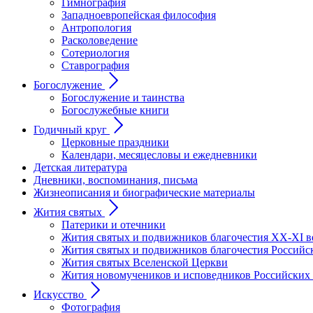
Гимнография
Западноевропейская философия
Антропология
Расколоведение
Сотериология
Ставрография
Богослужение
Богослужение и таинства
Богослужебные книги
Годичный круг
Церковные праздники
Календари, месяцесловы и ежедневники
Детская литература
Дневники, воспоминания, письма
Жизнеописания и биографические материалы
Жития святых
Патерики и отечники
Жития святых и подвижников благочестия ХХ-XI в
Жития святых и подвижников благочестия Российс
Жития святых Вселенской Церкви
Жития новомучеников и исповедников Российских
Искусство
Фотография