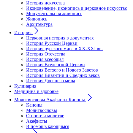
История искусства
Иконоведение, иконопись и церковное искусство
Монументальная живопись
Живопись
Архитектура
История
Церковная история в документах
История Русской Церкви
История русского мира в ХХ-ХХI вв.
История Отечества
История всеобщая
История Вселенской Церкви
История Ветхого и Нового Заветов
История Византии и Средних веков
История Древнего мира
Кулинария
Медицина и здоровье
Молитвословы Акафисты Каноны
Каноны
Молитвословы
О посте и молитве
Акафисты
В помощь кающимся