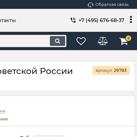
Обратная связь
нтакты
+7 (495) 676-68-37
0
оветской России
29783
Артикул:
зыв
ичии