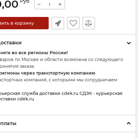
0,00
Руб
−
+
вить в корзину
доставки
ниги во все регионы России!
оваров по Москве и области возможна со следующего
ринятия заказа
 регионы через транспортную компанию
нспортных компаний, с которыми мы сотрудничаем
рьерская служба доставки cdek.ru СДЭК - курьерская
ставки cdek.ru
оплаты