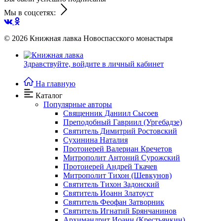
Мы в соцсетях:
© 2026
Книжная лавка Новоспасского монастыря
Здравствуйте,
войдите в личный кабинет
На главную
Каталог
Популярные авторы
Священник Даниил Сысоев
Преподобный Гавриил (Ургебадзе)
Святитель Димитрий Ростовский
Сухинина Наталия
Протоиерей Валериан Кречетов
Митрополит Антоний Сурожский
Протоиерей Андрей Ткачев
Митрополит Тихон (Шевкунов)
Святитель Тихон Задонский
Святитель Иоанн Златоуст
Cвятитель Феофан Затворник
Святитель Игнатий Брянчанинов
Архимандрит Иоанн (Крестьянкин)