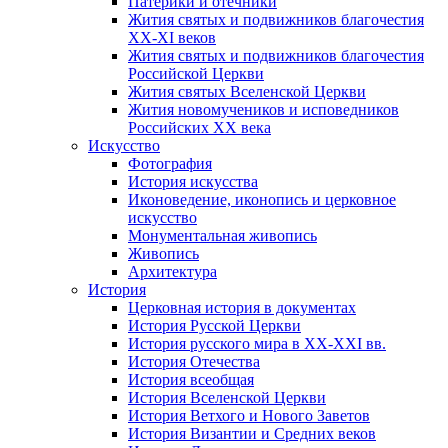
Патерики и отечники
Жития святых и подвижников благочестия
ХХ-XI веков
Жития святых и подвижников благочестия
Российской Церкви
Жития святых Вселенской Церкви
Жития новомучеников и исповедников
Российских ХХ века
Искусство
Фотография
История искусства
Иконоведение, иконопись и церковное
искусство
Монументальная живопись
Живопись
Архитектура
История
Церковная история в документах
История Русской Церкви
История русского мира в ХХ-ХХI вв.
История Отечества
История всеобщая
История Вселенской Церкви
История Ветхого и Нового Заветов
История Византии и Средних веков