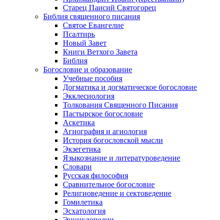
Старец Паисий Святогорец
Библия священного писания
Святое Евангелие
Псалтирь
Новый Завет
Книги Ветхого Завета
Библия
Богословие и образование
Учебные пособия
Догматика и догматическое богословие
Экклесиология
Толкования Священного Писания
Пастырское богословие
Аскетика
Агиография и агиология
История богословской мысли
Экзегетика
Языкознание и литературоведение
Словари
Русская философия
Сравнительное богословие
Религиоведение и сектоведение
Гомилетика
Эсхатология
Энциклопедии