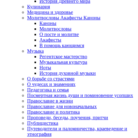
История Древнего мира
Кулинария
Медицина и здоровье
Молитвословы Акафисты Каноны
Каноны
Молитвословы
О посте и молитве
Акафисты
В помощь кающимся
Музыка
Регентское мастерство
Музыкальная культура
Ноты
История духовной музыки
О борьбе со страстями
О чудесах и знамениях
Педагогика и семья
Посмертная жизнь души и поминовение усопших
Православие в жизни
Православие для новоначальных
Православие и политика
Проповеди, беседы, поучения, притчи
Публицистика
Путеводители и паломничества, краеведение и
этнография