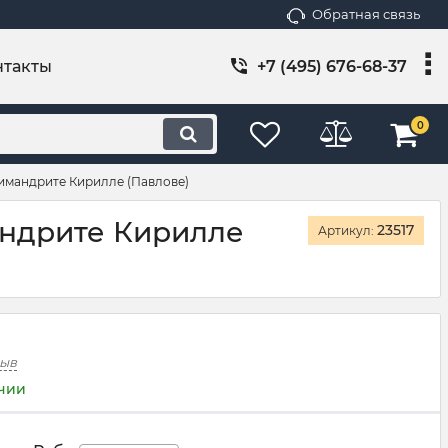
Обратная связь
нтакты
+7 (495) 676-68-37
0
химандрите Кирилле (Павлове)
андрите Кирилле
23517
Артикул:
зыв
ичии