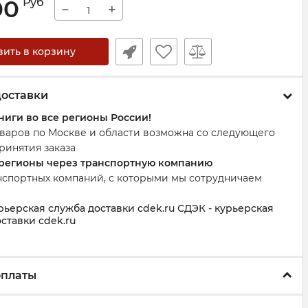
00
Руб
−
+
вить в корзину
доставки
ниги во все регионы России!
оваров по Москве и области возможна со следующего
ринятия заказа
 регионы через транспортную компанию
нспортных компаний, с которыми мы сотрудничаем
рьерская служба доставки cdek.ru СДЭК - курьерская
ставки cdek.ru
оплаты