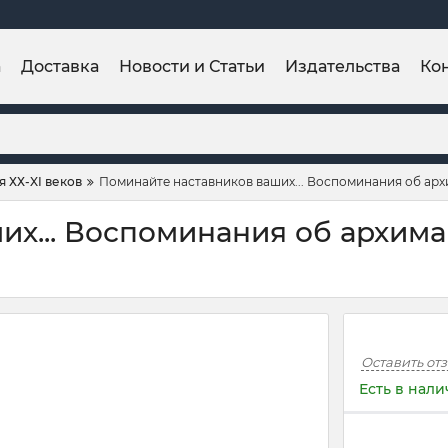
а
Доставка
Новости и Статьи
Издательства
Ко
 ХХ-XI веков
Поминайте наставников ваших... Воспоминания об ар
их... Воспоминания об архим
Оставить от
Есть в нал