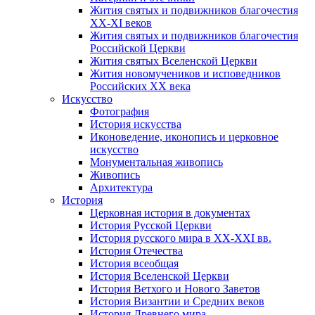
Жития святых и подвижников благочестия
ХХ-XI веков
Жития святых и подвижников благочестия
Российской Церкви
Жития святых Вселенской Церкви
Жития новомучеников и исповедников
Российских ХХ века
Искусство
Фотография
История искусства
Иконоведение, иконопись и церковное
искусство
Монументальная живопись
Живопись
Архитектура
История
Церковная история в документах
История Русской Церкви
История русского мира в ХХ-ХХI вв.
История Отечества
История всеобщая
История Вселенской Церкви
История Ветхого и Нового Заветов
История Византии и Средних веков
История Древнего мира