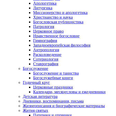
Апологетика
Литургика
Миссионерство и апологетика
Христианство и наука
Богословская публицистика
Патрология
Церковное право
Нравственное богословие
Гимнография
Западноевропейская философия
Антропология
Расколоведение
Сотериология
Ставрография
Богослужение
Богослужение и таинства
Богослужебные книги
Годичный круг
Церковные праздники
Календари, месяцесловы и ежедневники
Детская литература
Дневники, воспоминания, письма
Жизнеописания и биографические материалы
Жития святых
Патерики и отечники