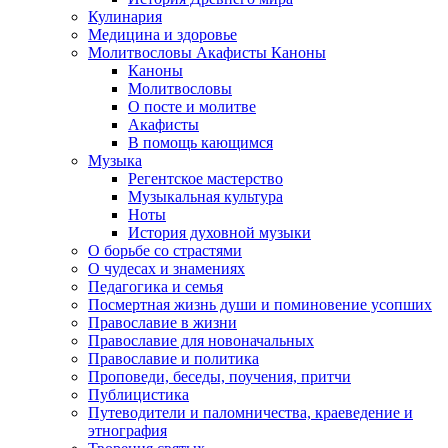
Кулинария
Медицина и здоровье
Молитвословы Акафисты Каноны
Каноны
Молитвословы
О посте и молитве
Акафисты
В помощь кающимся
Музыка
Регентское мастерство
Музыкальная культура
Ноты
История духовной музыки
О борьбе со страстями
О чудесах и знамениях
Педагогика и семья
Посмертная жизнь души и поминовение усопших
Православие в жизни
Православие для новоначальных
Православие и политика
Проповеди, беседы, поучения, притчи
Публицистика
Путеводители и паломничества, краеведение и
этнография