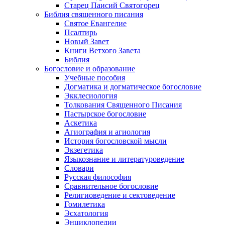
Старец Паисий Святогорец
Библия священного писания
Святое Евангелие
Псалтирь
Новый Завет
Книги Ветхого Завета
Библия
Богословие и образование
Учебные пособия
Догматика и догматическое богословие
Экклесиология
Толкования Священного Писания
Пастырское богословие
Аскетика
Агиография и агиология
История богословской мысли
Экзегетика
Языкознание и литературоведение
Словари
Русская философия
Сравнительное богословие
Религиоведение и сектоведение
Гомилетика
Эсхатология
Энциклопедии