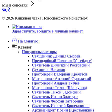
Мы в соцсетях:
© 2026
Книжная лавка Новоспасского монастыря
Здравствуйте,
войдите в личный кабинет
На главную
Каталог
Популярные авторы
Священник Даниил Сысоев
Преподобный Гавриил (Ургебадзе)
Святитель Димитрий Ростовский
Сухинина Наталия
Протоиерей Валериан Кречетов
Митрополит Антоний Сурожский
Протоиерей Андрей Ткачев
Митрополит Тихон (Шевкунов)
Святитель Тихон Задонский
Святитель Иоанн Златоуст
Cвятитель Феофан Затворник
Святитель Игнатий Брянчанинов
Архимандрит Иоанн (Крестьянкин)