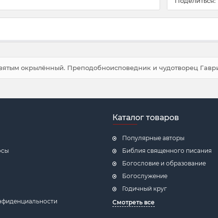
Поделиться:
вятым окрылённый. Преподобноисповедник и чудотворец Гаври
Каталог товаров
Популярные авторы
осы
Библия священного писания
Богословие и образование
Богослужение
Годичный круг
нфиденциальности
Смотреть все