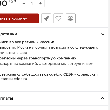
00
Руб
−
+
вить в корзину
доставки
ниги во все регионы России!
оваров по Москве и области возможна со следующего
ринятия заказа
 регионы через транспортную компанию
нспортных компаний, с которыми мы сотрудничаем
рьерская служба доставки cdek.ru СДЭК - курьерская
ставки cdek.ru
оплаты