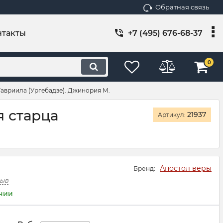
Обратная связь
нтакты
+7 (495) 676-68-37
0
Гавриила (Ургебадзе). Джинория М.
я старца
21937
Артикул:
Апостол веры
Бренд:
зыв
ичии