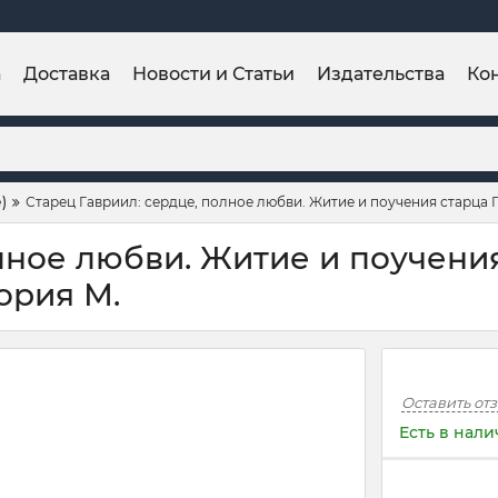
а
Доставка
Новости и Статьи
Издательства
Ко
)
Старец Гавриил: сердце, полное любви. Житие и поучения старца 
лное любви. Житие и поучени
ория М.
Оставить от
Есть в нал