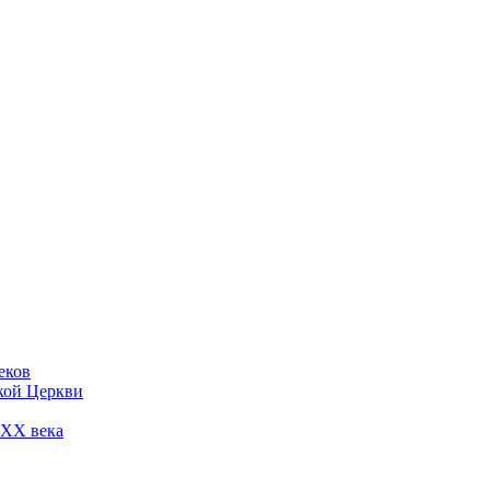
еков
кой Церкви
 ХХ века