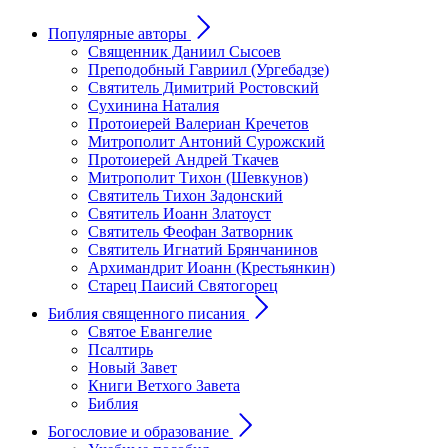
Популярные авторы
Священник Даниил Сысоев
Преподобный Гавриил (Ургебадзе)
Святитель Димитрий Ростовский
Сухинина Наталия
Протоиерей Валериан Кречетов
Митрополит Антоний Сурожский
Протоиерей Андрей Ткачев
Митрополит Тихон (Шевкунов)
Святитель Тихон Задонский
Святитель Иоанн Златоуст
Cвятитель Феофан Затворник
Святитель Игнатий Брянчанинов
Архимандрит Иоанн (Крестьянкин)
Старец Паисий Святогорец
Библия священного писания
Святое Евангелие
Псалтирь
Новый Завет
Книги Ветхого Завета
Библия
Богословие и образование