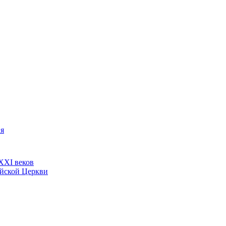
ия
ХХI веков
ийской Церкви