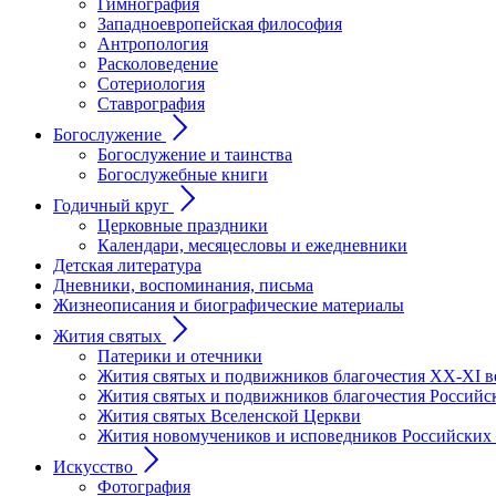
Гимнография
Западноевропейская философия
Антропология
Расколоведение
Сотериология
Ставрография
Богослужение
Богослужение и таинства
Богослужебные книги
Годичный круг
Церковные праздники
Календари, месяцесловы и ежедневники
Детская литература
Дневники, воспоминания, письма
Жизнеописания и биографические материалы
Жития святых
Патерики и отечники
Жития святых и подвижников благочестия ХХ-XI в
Жития святых и подвижников благочестия Российс
Жития святых Вселенской Церкви
Жития новомучеников и исповедников Российских
Искусство
Фотография