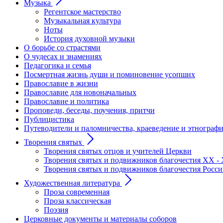
Музыка
Регентское мастерство
Музыкальная культура
Ноты
История духовной музыки
О борьбе со страстями
О чудесах и знамениях
Педагогика и семья
Посмертная жизнь души и поминовение усопших
Православие в жизни
Православие для новоначальных
Православие и политика
Проповеди, беседы, поучения, притчи
Публицистика
Путеводители и паломничества, краеведение и этнограф
Творения святых
Творения святых отцов и учителей Церкви
Творения святых и подвижников благочестия ХХ - 
Творения святых и подвижников благочестия Росс
Художественная литература
Проза современная
Проза классическая
Поэзия
Церковные документы и материалы соборов