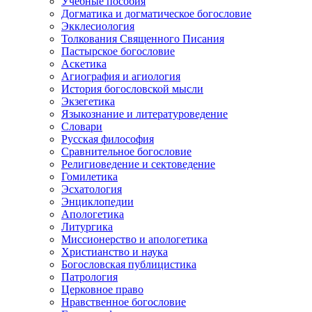
Учебные пособия
Догматика и догматическое богословие
Экклесиология
Толкования Священного Писания
Пастырское богословие
Аскетика
Агиография и агиология
История богословской мысли
Экзегетика
Языкознание и литературоведение
Словари
Русская философия
Сравнительное богословие
Религиоведение и сектоведение
Гомилетика
Эсхатология
Энциклопедии
Апологетика
Литургика
Миссионерство и апологетика
Христианство и наука
Богословская публицистика
Патрология
Церковное право
Нравственное богословие