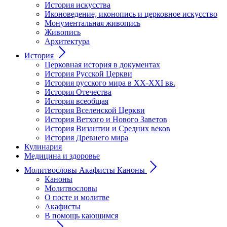
История искусства
Иконоведение, иконопись и церковное искусство
Монументальная живопись
Живопись
Архитектура
История
Церковная история в документах
История Русской Церкви
История русского мира в ХХ-ХХI вв.
История Отечества
История всеобщая
История Вселенской Церкви
История Ветхого и Нового Заветов
История Византии и Средних веков
История Древнего мира
Кулинария
Медицина и здоровье
Молитвословы Акафисты Каноны
Каноны
Молитвословы
О посте и молитве
Акафисты
В помощь кающимся