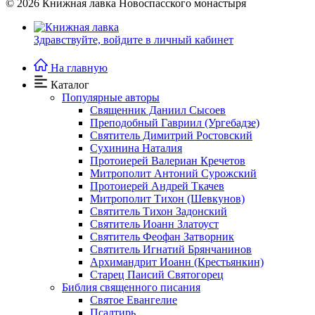
© 2026
Книжная лавка Новоспасского монастыря
Здравствуйте,
войдите в личный кабинет
На главную
Каталог
Популярные авторы
Священник Даниил Сысоев
Преподобный Гавриил (Ургебадзе)
Святитель Димитрий Ростовский
Сухинина Наталия
Протоиерей Валериан Кречетов
Митрополит Антоний Сурожский
Протоиерей Андрей Ткачев
Митрополит Тихон (Шевкунов)
Святитель Тихон Задонский
Святитель Иоанн Златоуст
Cвятитель Феофан Затворник
Святитель Игнатий Брянчанинов
Архимандрит Иоанн (Крестьянкин)
Старец Паисий Святогорец
Библия священного писания
Святое Евангелие
Псалтирь