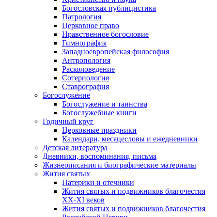
Богословская публицистика
Патрология
Церковное право
Нравственное богословие
Гимнография
Западноевропейская философия
Антропология
Расколоведение
Сотериология
Ставрография
Богослужение
Богослужение и таинства
Богослужебные книги
Годичный круг
Церковные праздники
Календари, месяцесловы и ежедневники
Детская литература
Дневники, воспоминания, письма
Жизнеописания и биографические материалы
Жития святых
Патерики и отечники
Жития святых и подвижников благочестия
ХХ-XI веков
Жития святых и подвижников благочестия