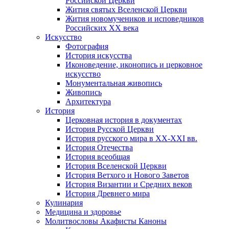
Российской Церкви
Жития святых Вселенской Церкви
Жития новомучеников и исповедников
Российских ХХ века
Искусство
Фотография
История искусства
Иконоведение, иконопись и церковное
искусство
Монументальная живопись
Живопись
Архитектура
История
Церковная история в документах
История Русской Церкви
История русского мира в ХХ-ХХI вв.
История Отечества
История всеобщая
История Вселенской Церкви
История Ветхого и Нового Заветов
История Византии и Средних веков
История Древнего мира
Кулинария
Медицина и здоровье
Молитвословы Акафисты Каноны