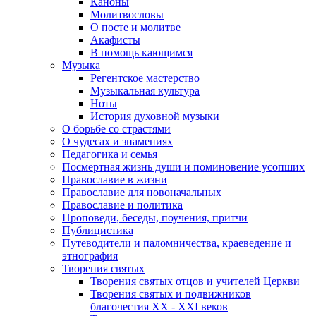
Каноны
Молитвословы
О посте и молитве
Акафисты
В помощь кающимся
Музыка
Регентское мастерство
Музыкальная культура
Ноты
История духовной музыки
О борьбе со страстями
О чудесах и знамениях
Педагогика и семья
Посмертная жизнь души и поминовение усопших
Православие в жизни
Православие для новоначальных
Православие и политика
Проповеди, беседы, поучения, притчи
Публицистика
Путеводители и паломничества, краеведение и
этнография
Творения святых
Творения святых отцов и учителей Церкви
Творения святых и подвижников
благочестия ХХ - ХХI веков