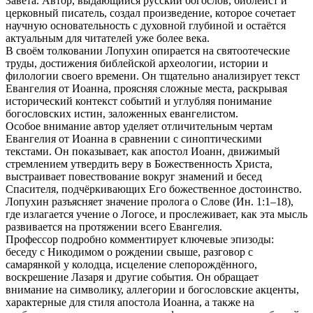
Завета. Автор, выдающийся русский богослов, библеист и
церковный писатель, создал произведение, которое сочетает
научную основательность с духовной глубиной и остаётся
актуальным для читателей уже более века.
В своём толковании Лопухин опирается на святоотеческие
труды, достижения библейской археологии, истории и
филологии своего времени. Он тщательно анализирует текст
Евангелия от Иоанна, проясняя сложные места, раскрывая
исторический контекст событий и углубляя понимание
богословских истин, заложенных евангелистом.
Особое внимание автор уделяет отличительным чертам
Евангелия от Иоанна в сравнении с синоптическими
текстами. Он показывает, как апостол Иоанн, движимый
стремлением утвердить веру в Божественность Христа,
выстраивает повествование вокруг знамений и бесед
Спасителя, подчёркивающих Его божественное достоинство.
Лопухин разъясняет значение пролога о Слове (Ин. 1:1–18),
где излагается учение о Логосе, и прослеживает, как эта мысль
развивается на протяжении всего Евангелия.
Профессор подробно комментирует ключевые эпизоды:
беседу с Никодимом о рождении свыше, разговор с
самарянкой у колодца, исцеление слепорождённого,
воскрешение Лазаря и другие события. Он обращает
внимание на символику, аллегории и богословские акценты,
характерные для стиля апостола Иоанна, а также на