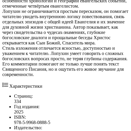
особенности хронологии и географии евангельских событий,
отмеченные четвёртым евангелистом.
Лопухин не ограничивается простым пересказом, он помогает
читателю увидеть внутреннюю логику повествования, связь
отдельных эпизодов с общей идеей Евангелия и их значение
для духовной жизни христианина. Автор показывает, как
через свидетельства о чудесах‑знамениях, глубокие
богословские диалоги и прощальные беседы Христос
открывается как Сын Божий, Спаситель мира.
Стиль изложения отличается ясностью, доступностью и
уважением к читателю. Лопухин умеет говорить о сложных
богословских вопросах просто, не теряя глубины содержания.
Его комментарии помогают не только лучше понять текст
Священного Писания, но и ощутить его живое звучание для
современности.
Характеристики
Страниц:
334
Год издания:
2025
ISBN:
978-5-9968-0888-5
Издательство: