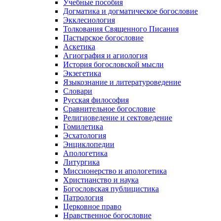
Учебные пособия
Догматика и догматическое богословие
Экклесиология
Толкования Священного Писания
Пастырское богословие
Аскетика
Агиография и агиология
История богословской мысли
Экзегетика
Языкознание и литературоведение
Словари
Русская философия
Сравнительное богословие
Религиоведение и сектоведение
Гомилетика
Эсхатология
Энциклопедии
Апологетика
Литургика
Миссионерство и апологетика
Христианство и наука
Богословская публицистика
Патрология
Церковное право
Нравственное богословие