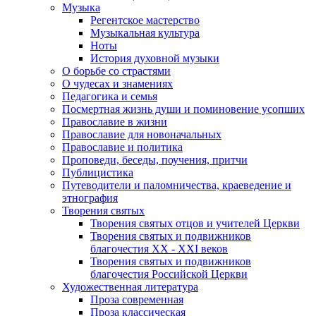
Музыка
Регентское мастерство
Музыкальная культура
Ноты
История духовной музыки
О борьбе со страстями
О чудесах и знамениях
Педагогика и семья
Посмертная жизнь души и поминовение усопших
Православие в жизни
Православие для новоначальных
Православие и политика
Проповеди, беседы, поучения, притчи
Публицистика
Путеводители и паломничества, краеведение и
этнография
Творения святых
Творения святых отцов и учителей Церкви
Творения святых и подвижников
благочестия ХХ - ХХI веков
Творения святых и подвижников
благочестия Российской Церкви
Художественная литература
Проза современная
Проза классическая