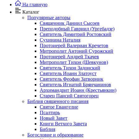
На главную
Каталог
Популярные авторы
Священник Даниил Сысоев
Преподобный Гавриил (Ургебадзе)
Святитель Димитрий Ростовский
Сухинина Наталия
Протоиерей Валериан Кречетов
Митрополит Антоний Сурожский
Протоиерей Андрей Ткачев
Митрополит Тихон (Шевкунов)
Святитель Тихон Задонский
Святитель Иоанн Златоуст
Cвятитель Феофан Затворник
Святитель Игнатий Брянчанинов
Архимандрит Иоанн (Крестьянкин)
Старец Паисий Святогорец
Библия священного писания
Святое Евангелие
Псалтирь
Новый Завет
Книги Ветхого Завета
Библия
Богословие и образование