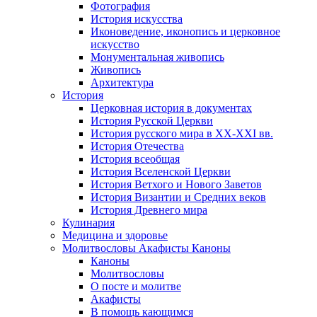
Фотография
История искусства
Иконоведение, иконопись и церковное
искусство
Монументальная живопись
Живопись
Архитектура
История
Церковная история в документах
История Русской Церкви
История русского мира в ХХ-ХХI вв.
История Отечества
История всеобщая
История Вселенской Церкви
История Ветхого и Нового Заветов
История Византии и Средних веков
История Древнего мира
Кулинария
Медицина и здоровье
Молитвословы Акафисты Каноны
Каноны
Молитвословы
О посте и молитве
Акафисты
В помощь кающимся