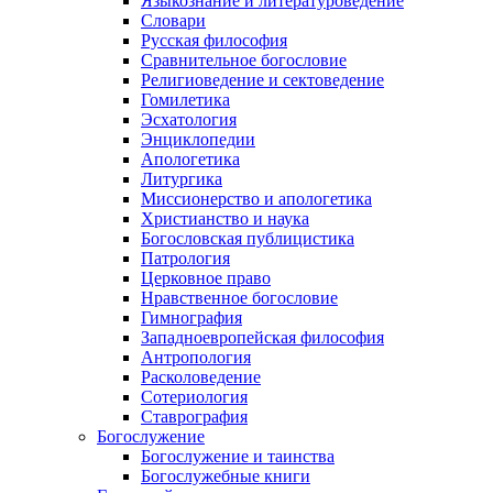
Языкознание и литературоведение
Словари
Русская философия
Сравнительное богословие
Религиоведение и сектоведение
Гомилетика
Эсхатология
Энциклопедии
Апологетика
Литургика
Миссионерство и апологетика
Христианство и наука
Богословская публицистика
Патрология
Церковное право
Нравственное богословие
Гимнография
Западноевропейская философия
Антропология
Расколоведение
Сотериология
Ставрография
Богослужение
Богослужение и таинства
Богослужебные книги