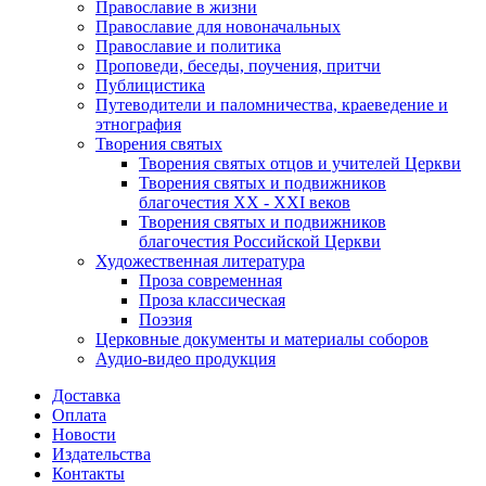
Православие в жизни
Православие для новоначальных
Православие и политика
Проповеди, беседы, поучения, притчи
Публицистика
Путеводители и паломничества, краеведение и
этнография
Творения святых
Творения святых отцов и учителей Церкви
Творения святых и подвижников
благочестия ХХ - ХХI веков
Творения святых и подвижников
благочестия Российской Церкви
Художественная литература
Проза современная
Проза классическая
Поэзия
Церковные документы и материалы соборов
Аудио-видео продукция
Доставка
Оплата
Новости
Издательства
Контакты