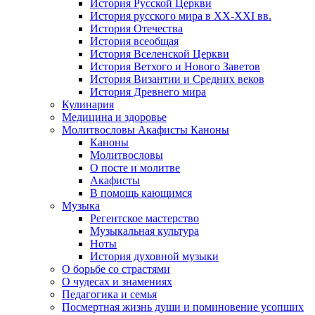
История Русской Церкви
История русского мира в ХХ-ХХI вв.
История Отечества
История всеобщая
История Вселенской Церкви
История Ветхого и Нового Заветов
История Византии и Средних веков
История Древнего мира
Кулинария
Медицина и здоровье
Молитвословы Акафисты Каноны
Каноны
Молитвословы
О посте и молитве
Акафисты
В помощь кающимся
Музыка
Регентское мастерство
Музыкальная культура
Ноты
История духовной музыки
О борьбе со страстями
О чудесах и знамениях
Педагогика и семья
Посмертная жизнь души и поминовение усопших