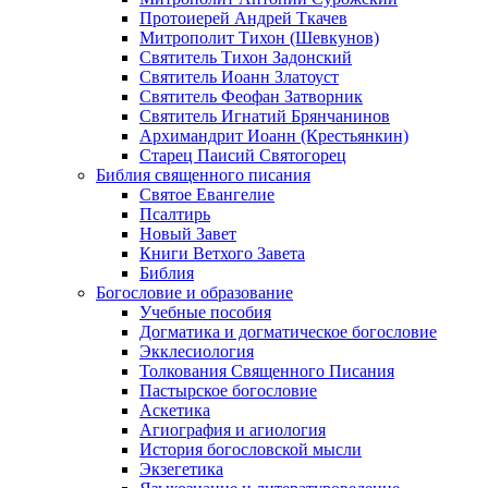
Протоиерей Андрей Ткачев
Митрополит Тихон (Шевкунов)
Святитель Тихон Задонский
Святитель Иоанн Златоуст
Cвятитель Феофан Затворник
Святитель Игнатий Брянчанинов
Архимандрит Иоанн (Крестьянкин)
Старец Паисий Святогорец
Библия священного писания
Святое Евангелие
Псалтирь
Новый Завет
Книги Ветхого Завета
Библия
Богословие и образование
Учебные пособия
Догматика и догматическое богословие
Экклесиология
Толкования Священного Писания
Пастырское богословие
Аскетика
Агиография и агиология
История богословской мысли
Экзегетика