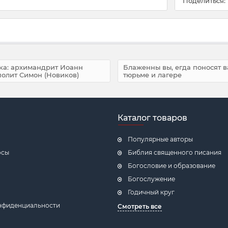
Поделиться:
ека: архимандрит Иоанн
Блаженны вы, егда поносят в
полит Симон (Новиков)
тюрьме и лагере
Каталог товаров
Популярные авторы
осы
Библия священного писания
Богословие и образование
Богослужение
Годичный круг
нфиденциальности
Смотреть все