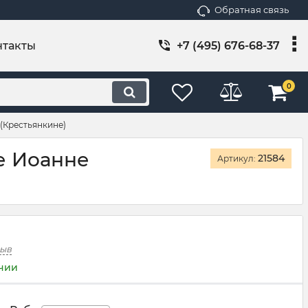
Обратная связь
нтакты
+7 (495) 676-68-37
0
(Крестьянкине)
е Иоанне
21584
Артикул:
зыв
ичии