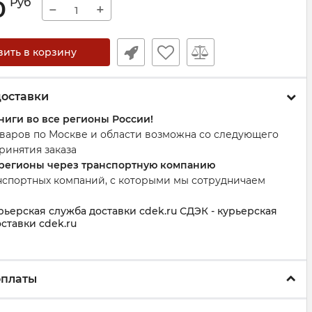
0
Руб
−
+
вить в корзину
доставки
ниги во все регионы России!
оваров по Москве и области возможна со следующего
ринятия заказа
 регионы через транспортную компанию
нспортных компаний, с которыми мы сотрудничаем
рьерская служба доставки cdek.ru СДЭК - курьерская
ставки cdek.ru
оплаты