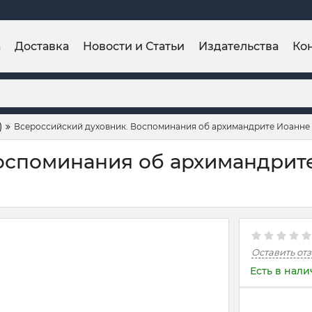
а
Доставка
Новости и Статьи
Издательства
Ко
)
Всероссийский духовник. Воспоминания об архимандрите Иоанне 
оспоминания об архимандрит
Оставить от
Есть в нал