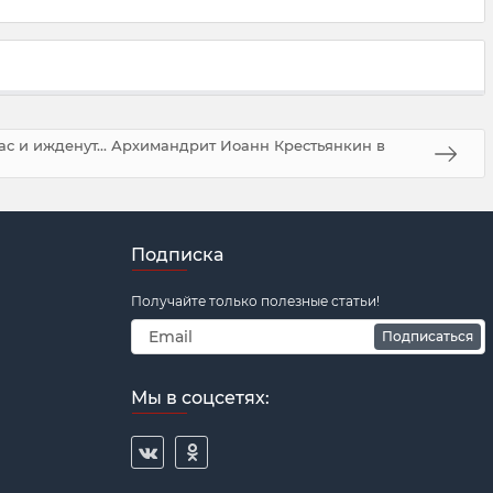
ас и ижденут... Архимандрит Иоанн Крестьянкин в
Подписка
Получайте только полезные статьи!
Подписаться
Мы в соцсетях: