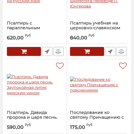
Псалтирь с
Псалтирь учебная на
параллельным
церковно-славянском
переводом на русский
языке гражданским
Руб
Руб
язык
шрифтом в переводе П.
620,00
840,00
Юнгерова
Артикул:
29031
Артикул:
28635
Псалтирь. Давида
Последование ко
пророка и царя песнь.
святому Причащению с
Заупокойная лития
пояснениями
Руб
Руб
мирским чином
590,00
175,00
Артикул:
28443
Артикул:
22671