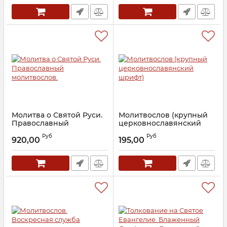
Молитва о Святой Руси.
Молитвослов (крупный
Православный
церковнославянский
молитвослов.
шрифт)
Руб
Руб
920,00
195,00
Артикул:
30145
Артикул:
30045