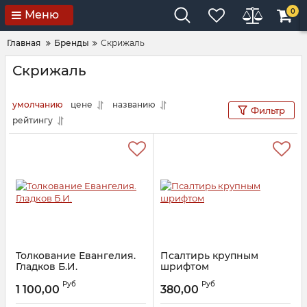
0
Меню
Главная
Бренды
Скрижаль
Скрижаль
умолчанию
цене
названию
Фильтр
рейтингу
Толкование Евангелия.
Псалтирь крупным
Гладков Б.И.
шрифтом
Артикул:
26228
Артикул:
29930
Руб
Руб
1 100,00
380,00