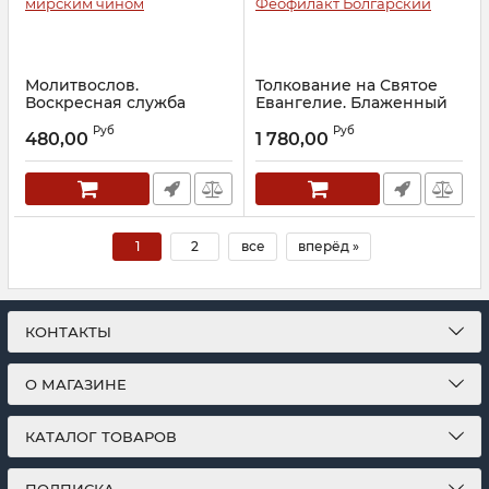
Молитвослов.
Толкование на Святое
Воскресная служба
Евангелие. Блаженный
мирским чином
Феофилакт Болгарский
Руб
Руб
480,00
1 780,00
Артикул:
25120
Артикул:
29931
1
2
все
вперёд »
КОНТАКТЫ
О МАГАЗИНЕ
КАТАЛОГ ТОВАРОВ