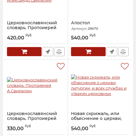
Церковнославянский
Апостол
словарь. Протоиерей
Артикул:
29670
Александр Свирелин
Руб
Руб
420,00
540,00
Артикул:
28445
Церковнославянский
Новая скрижаль, или
словарь. Протоиерей
объяснение о церкви,
А.Свирелин
литургии, и всех
Руб
Руб
службах и утварях
330,00
540,00
Артикул:
27099
церковных