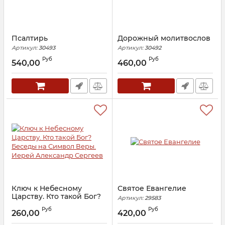
Псалтирь
Дорожный молитвослов
Артикул:
30493
Артикул:
30492
Руб
Руб
540,00
460,00
Ключ к Небесному
Святое Евангелие
Царству. Кто такой Бог?
Артикул:
29583
Беседы на Символ Веры.
Руб
Руб
Иерей Александр
260,00
420,00
Сергеев