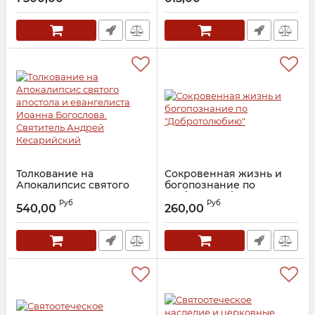
святоотеческим
Артикул:
24581
толкованиям. Монах
Евфимий Зигабен
Артикул:
25087
Толкование на
Сокровенная жизнь и
Апокалипсис святого
богопознание по
апостола и евангелиста
"Добротолюбию"
Руб
Руб
Иоанна Богослова.
540,00
260,00
Артикул:
19768
Святитель Андрей
Кесарийский
Артикул:
16227