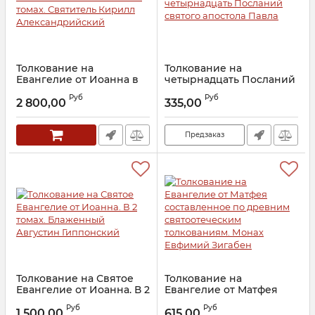
Толкование на
Толкование на
Евангелие от Иоанна в
четырнадцать Посланий
2-х томах. Святитель
святого апостола Павла
Руб
Руб
Кирилл
2 800,00
335,00
Артикул:
17640
Александрийский
Артикул:
14913
Предзаказ
Толкование на Святое
Толкование на
Евангелие от Иоанна. В 2
Евангелие от Матфея
томах. Блаженный
составленное по
Руб
Руб
Августин Гиппонский
древним
1 500,00
615,00