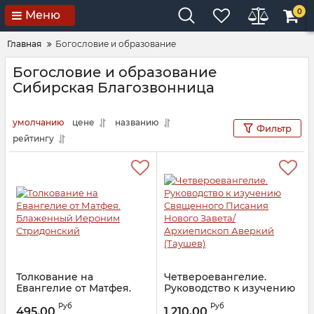
0
Меню
Главная
Богословие и образование
Богословие и образование
Сибирская Благозвонница
умолчанию
цене
названию
Фильтр
рейтингу
Толкование на
Четвероевангелие.
Евангелие от Матфея.
Руководство к изучению
Блаженный Иероним
Священного Писания
Руб
Руб
Стридонский
Нового Завета/
495,00
1 210,00