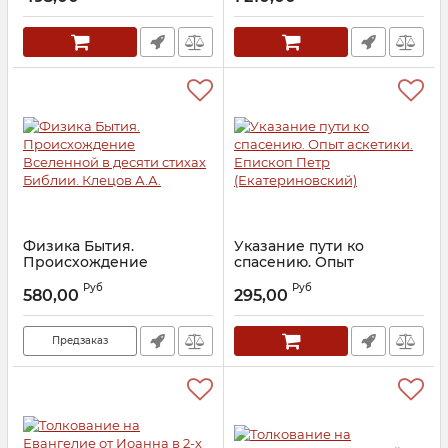
Архиепископ Аверкий
Артикул:
22910
(Таушев)
Артикул:
23886
Физика Бытия.
Указание пути ко
Происхождение
спасению. Опыт
Вселенной в десяти
аскетики. Епископ Петр
Руб
Руб
стихах Библии. Клецов
(Екатериновский)
580,00
295,00
А.А.
Артикул:
11008
Артикул:
24582
Предзаказ