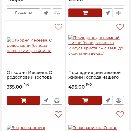
Артикул:
18247
Предзаказ
От корня Иесеева. О
Последние дни земной
родословии Господа
жизни Господа нашего
нашего Иисуса Христа
Иисуса Христа: "Я с вами
Руб
Руб
до скончания века..."
335,00
495,00
Артикул:
19766
Артикул:
21201