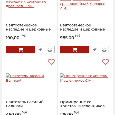
Святоотеческое
Святоотеческое
наследие и церковные
наследие и церковные
древности. Том 1
древности Том 6.
Руб
Руб
Сидоров А.И.
190,00
985,00
Артикул:
14705
Артикул:
26538
Святитель Василий
Примирение со
Великий
Христом. Масленников
С.М.
Артикул:
15292
Руб
Руб
460,00
125,00