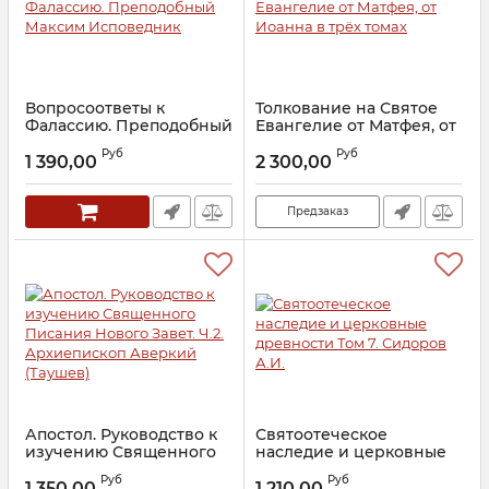
Вопросоответы к
Толкование на Святое
Фалассию. Преподобный
Евангелие от Матфея, от
Максим Исповедник
Иоанна в трёх томах
Руб
Руб
1 390,00
2 300,00
Артикул:
25787
Артикул:
13505
Предзаказ
Апостол. Руководство к
Святоотеческое
изучению Священного
наследие и церковные
Писания Нового Завет.
древности Том 7.
Руб
Руб
Ч.2. Архиепископ
Сидоров А.И.
1 350,00
1 210,00