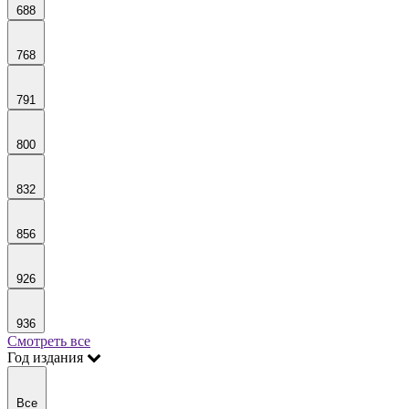
688
768
791
800
832
856
926
936
Смотреть все
Год издания
Все