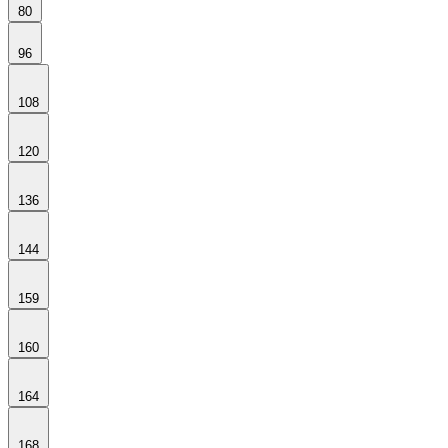
80
96
108
120
136
144
159
160
164
168