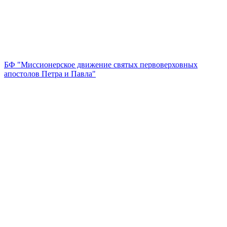
БФ "Миссионерское движение святых первоверховных
апостолов Петра и Павла"