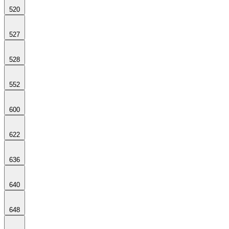
520
527
528
552
600
622
636
640
648