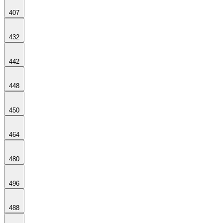
407
432
442
448
450
464
480
496
488