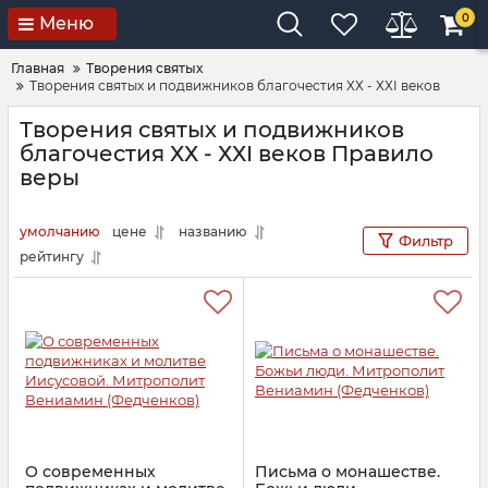
0
Меню
Главная
Творения святых
Творения святых и подвижников благочестия ХХ - ХХI веков
Творения святых и подвижников
благочестия ХХ - ХХI веков Правило
веры
умолчанию
цене
названию
Фильтр
рейтингу
О современных
Письма о монашестве.