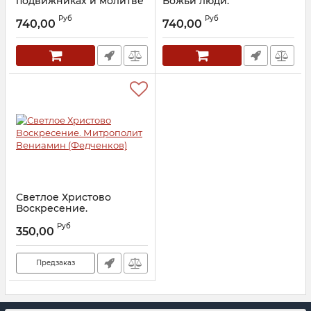
подвижниках и молитве
Божьи люди.
Иисусовой. Митрополит
Митрополит Вениамин
Руб
Руб
Вениамин (Федченков)
(Федченков)
740,00
740,00
Артикул:
14462
Артикул:
25896
Светлое Христово
Воскресение.
Митрополит Вениамин
Руб
(Федченков)
350,00
Артикул:
14197
Предзаказ