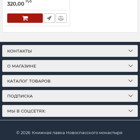
Руб
320,00
Артикул:
29274
КОНТАКТЫ
О МАГАЗИНЕ
КАТАЛОГ ТОВАРОВ
ПОДПИСКА
МЫ В СОЦСЕТЯХ:
© 2026
Книжная лавка Новоспасского монастыря