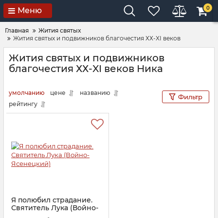
0
Меню
Главная
Жития святых
Жития святых и подвижников благочестия ХХ-XI веков
Жития святых и подвижников
благочестия ХХ-XI веков Ника
умолчанию
цене
названию
Фильтр
рейтингу
Я полюбил страдание.
Святитель Лука (Войно-
Ясенецкий)