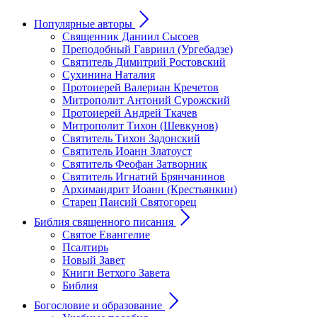
Популярные авторы
Священник Даниил Сысоев
Преподобный Гавриил (Ургебадзе)
Святитель Димитрий Ростовский
Сухинина Наталия
Протоиерей Валериан Кречетов
Митрополит Антоний Сурожский
Протоиерей Андрей Ткачев
Митрополит Тихон (Шевкунов)
Святитель Тихон Задонский
Святитель Иоанн Златоуст
Cвятитель Феофан Затворник
Святитель Игнатий Брянчанинов
Архимандрит Иоанн (Крестьянкин)
Старец Паисий Святогорец
Библия священного писания
Святое Евангелие
Псалтирь
Новый Завет
Книги Ветхого Завета
Библия
Богословие и образование