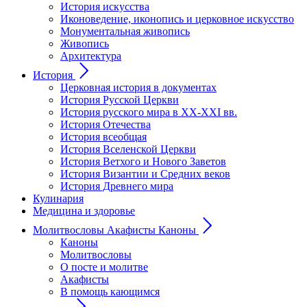
История искусства
Иконоведение, иконопись и церковное искусство
Монументальная живопись
Живопись
Архитектура
История
Церковная история в документах
История Русской Церкви
История русского мира в ХХ-ХХI вв.
История Отечества
История всеобщая
История Вселенской Церкви
История Ветхого и Нового Заветов
История Византии и Средних веков
История Древнего мира
Кулинария
Медицина и здоровье
Молитвословы Акафисты Каноны
Каноны
Молитвословы
О посте и молитве
Акафисты
В помощь кающимся