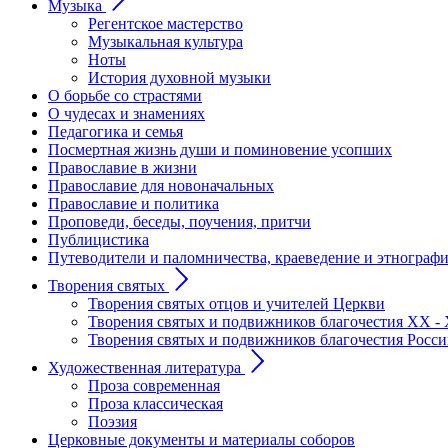
Музыка
Регентское мастерство
Музыкальная культура
Ноты
История духовной музыки
О борьбе со страстями
О чудесах и знамениях
Педагогика и семья
Посмертная жизнь души и поминовение усопших
Православие в жизни
Православие для новоначальных
Православие и политика
Проповеди, беседы, поучения, притчи
Публицистика
Путеводители и паломничества, краеведение и этнограф
Творения святых
Творения святых отцов и учителей Церкви
Творения святых и подвижников благочестия ХХ - 
Творения святых и подвижников благочестия Росс
Художественная литература
Проза современная
Проза классическая
Поэзия
Церковные документы и материалы соборов