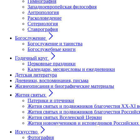
Гимнография
Западноевропейская философия
Антропология
Расколоведение
Сотериология
Ставрография
Богослужение
Богослужение и таинства
Богослужебные книги
Годичный круг
Церковные праздники
Календари, месяцесловы и ежедневники
Детская литература
Дневники, воспоминания, письма
Жизнеописания и биографические материалы
Жития святых
Патерики и отечники
Жития святых и подвижников благочестия ХХ-XI в
Жития святых и подвижников благочестия Российс
Жития святых Вселенской Церкви
Жития новомучеников и исповедников Российских
Искусство
Фотография