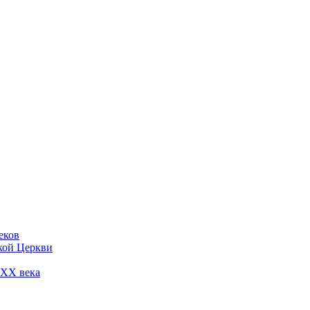
еков
кой Церкви
 ХХ века