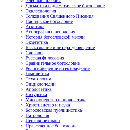
Учебные пособия
Догматика и догматическое богословие
Экклесиология
Толкования Священного Писания
Пастырское богословие
Аскетика
Агиография и агиология
История богословской мысли
Экзегетика
Языкознание и литературоведение
Словари
Русская философия
Сравнительное богословие
Религиоведение и сектоведение
Гомилетика
Эсхатология
Энциклопедии
Апологетика
Литургика
Миссионерство и апологетика
Христианство и наука
Богословская публицистика
Патрология
Церковное право
Нравственное богословие