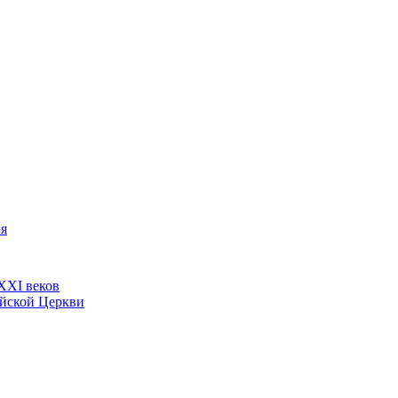
ия
ХХI веков
ийской Церкви