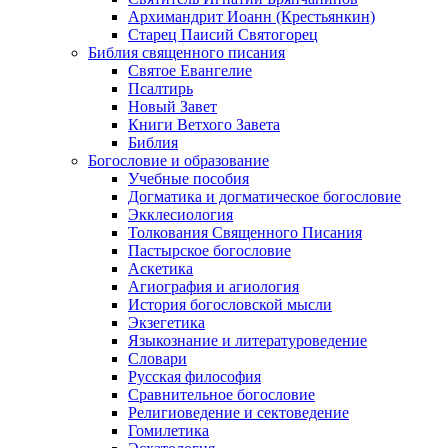
Архимандрит Иоанн (Крестьянкин)
Старец Паисий Святогорец
Библия священного писания
Святое Евангелие
Псалтирь
Новый Завет
Книги Ветхого Завета
Библия
Богословие и образование
Учебные пособия
Догматика и догматическое богословие
Экклесиология
Толкования Священного Писания
Пастырское богословие
Аскетика
Агиография и агиология
История богословской мысли
Экзегетика
Языкознание и литературоведение
Словари
Русская философия
Сравнительное богословие
Религиоведение и сектоведение
Гомилетика