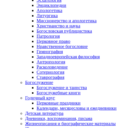
Эсхатология
Энциклопедии
Апологетика
Литургика
Миссионерство и апологетика
Христианство и наука
Богословская публицистика
Патрология
Церковное право
Нравственное богословие
Гимнография
Западноевропейская философия
Антропология
Расколоведение
Сотериология
Ставрография
Богослужение
Богослужение и таинства
Богослужебные книги
Годичный круг
Церковные праздники
Календари, месяцесловы и ежедневники
Детская литература
Дневники, воспоминания, письма
Жизнеописания и биографические материалы