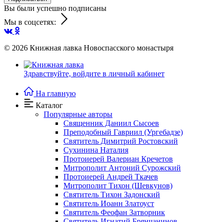
Вы были успешно подписаны
Мы в соцсетях:
© 2026
Книжная лавка Новоспасского монастыря
Здравствуйте,
войдите в личный кабинет
На главную
Каталог
Популярные авторы
Священник Даниил Сысоев
Преподобный Гавриил (Ургебадзе)
Святитель Димитрий Ростовский
Сухинина Наталия
Протоиерей Валериан Кречетов
Митрополит Антоний Сурожский
Протоиерей Андрей Ткачев
Митрополит Тихон (Шевкунов)
Святитель Тихон Задонский
Святитель Иоанн Златоуст
Cвятитель Феофан Затворник
Святитель Игнатий Брянчанинов