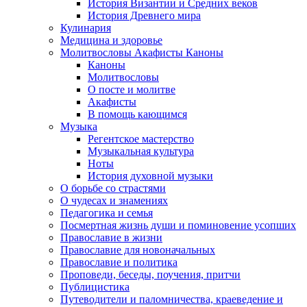
История Византии и Средних веков
История Древнего мира
Кулинария
Медицина и здоровье
Молитвословы Акафисты Каноны
Каноны
Молитвословы
О посте и молитве
Акафисты
В помощь кающимся
Музыка
Регентское мастерство
Музыкальная культура
Ноты
История духовной музыки
О борьбе со страстями
О чудесах и знамениях
Педагогика и семья
Посмертная жизнь души и поминовение усопших
Православие в жизни
Православие для новоначальных
Православие и политика
Проповеди, беседы, поучения, притчи
Публицистика
Путеводители и паломничества, краеведение и