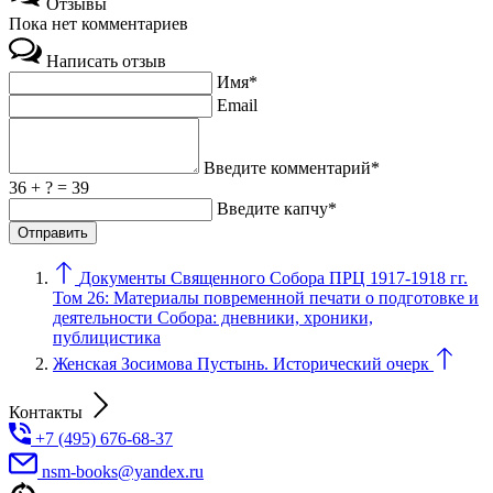
Отзывы
Пока нет комментариев
Написать отзыв
Имя*
Email
Введите комментарий*
36 + ? = 39
Введите капчу*
Документы Священного Собора ПРЦ 1917-1918 гг.
Том 26: Материалы повременной печати о подготовке и
деятельности Собора: дневники, хроники,
публицистика
Женская Зосимова Пустынь. Исторический очерк
Контакты
+7 (495) 676-68-37
nsm-books@yandex.ru