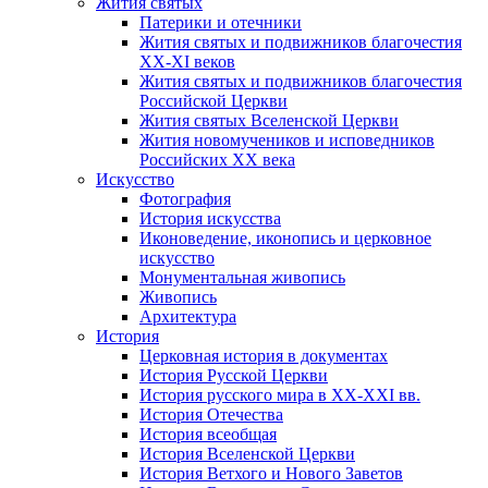
Жития святых
Патерики и отечники
Жития святых и подвижников благочестия
ХХ-XI веков
Жития святых и подвижников благочестия
Российской Церкви
Жития святых Вселенской Церкви
Жития новомучеников и исповедников
Российских ХХ века
Искусство
Фотография
История искусства
Иконоведение, иконопись и церковное
искусство
Монументальная живопись
Живопись
Архитектура
История
Церковная история в документах
История Русской Церкви
История русского мира в ХХ-ХХI вв.
История Отечества
История всеобщая
История Вселенской Церкви
История Ветхого и Нового Заветов