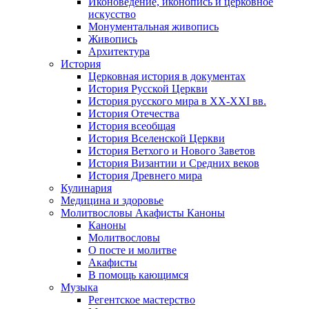
Иконоведение, иконопись и церковное
искусство
Монументальная живопись
Живопись
Архитектура
История
Церковная история в документах
История Русской Церкви
История русского мира в ХХ-ХХI вв.
История Отечества
История всеобщая
История Вселенской Церкви
История Ветхого и Нового Заветов
История Византии и Средних веков
История Древнего мира
Кулинария
Медицина и здоровье
Молитвословы Акафисты Каноны
Каноны
Молитвословы
О посте и молитве
Акафисты
В помощь кающимся
Музыка
Регентское мастерство