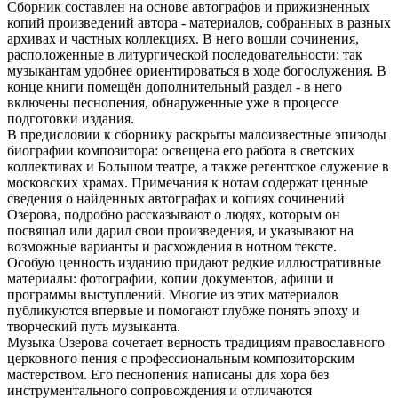
Сборник составлен на основе автографов и прижизненных
копий произведений автора - материалов, собранных в разных
архивах и частных коллекциях. В него вошли сочинения,
расположенные в литургической последовательности: так
музыкантам удобнее ориентироваться в ходе богослужения. В
конце книги помещён дополнительный раздел - в него
включены песнопения, обнаруженные уже в процессе
подготовки издания.
В предисловии к сборнику раскрыты малоизвестные эпизоды
биографии композитора: освещена его работа в светских
коллективах и Большом театре, а также регентское служение в
московских храмах. Примечания к нотам содержат ценные
сведения о найденных автографах и копиях сочинений
Озерова, подробно рассказывают о людях, которым он
посвящал или дарил свои произведения, и указывают на
возможные варианты и расхождения в нотном тексте.
Особую ценность изданию придают редкие иллюстративные
материалы: фотографии, копии документов, афиши и
программы выступлений. Многие из этих материалов
публикуются впервые и помогают глубже понять эпоху и
творческий путь музыканта.
Музыка Озерова сочетает верность традициям православного
церковного пения с профессиональным композиторским
мастерством. Его песнопения написаны для хора без
инструментального сопровождения и отличаются