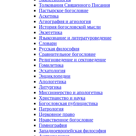
Толкования Священного Писания
Пастырское богословие
Аскетика
Агиография и агиология
История богословской мысли
Экзегетика
Языкознание и литературоведение
Словари
Русская философия
Сравнительное богословие
Религиоведение и сектоведение
Гомилетика
Эсхатология
Энциклопедии
Апологетика
Литургика
Миссионерство и апологетика
Христианство и наука
Богословская публицистика
Патрология
Церковное право
Нравственное богословие
Гимнография
Западноевропейская философия