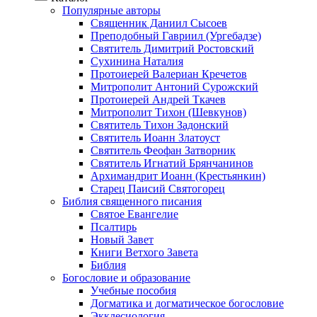
Популярные авторы
Священник Даниил Сысоев
Преподобный Гавриил (Ургебадзе)
Святитель Димитрий Ростовский
Сухинина Наталия
Протоиерей Валериан Кречетов
Митрополит Антоний Сурожский
Протоиерей Андрей Ткачев
Митрополит Тихон (Шевкунов)
Святитель Тихон Задонский
Святитель Иоанн Златоуст
Cвятитель Феофан Затворник
Святитель Игнатий Брянчанинов
Архимандрит Иоанн (Крестьянкин)
Старец Паисий Святогорец
Библия священного писания
Святое Евангелие
Псалтирь
Новый Завет
Книги Ветхого Завета
Библия
Богословие и образование
Учебные пособия
Догматика и догматическое богословие
Экклесиология