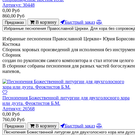
Артикул:
30448
0,00
Руб
860,00
Руб
В корзину
Быстрый заказ
Предзаказ
Избранные
песнопения
Православной
Церкви»
Юрия
Борисов
Костюка
С
борник
хоровых
произведений
для
исполнения
без
инструмен
Сборник
создан
по
рукописям
самого
композитора
и
стал
итогом
целого
В
сборнике
собраны
песнопения
для
разных
частей
богослужен
напевов,
Песнопения Божественной литургии для двухголосного хора
или дуэта. Феоктистов Б.М.
Артикул:
26568
0,00
Руб
760,00
Руб
В корзину
Быстрый заказ
Предзаказ