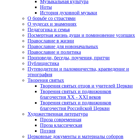
Музыкальная культура
Ноты
История духовной музыки
О борьбе со страстями
О чудесах и знамениях
Педагогика и семья
Посмертная жизнь души и поминовение усопших
Православие в жизни
Православие для новоначальных
Православие и политика
Проповеди, беседы, поучения, притчи
Публицистика
Путеводители и паломничества, краеведение и
этнография
Творения святых
Творения святых отцов и учителей Церкви
Творения святых и подвижников
благочестия ХХ - ХХI веков
Творения святых и подвижников
благочестия Российской Церкви
Художественная литература
Проза современная
Проза классическая
Поэзия
Церковные документы и материалы соборов