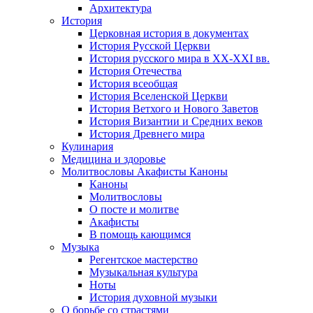
Архитектура
История
Церковная история в документах
История Русской Церкви
История русского мира в ХХ-ХХI вв.
История Отечества
История всеобщая
История Вселенской Церкви
История Ветхого и Нового Заветов
История Византии и Средних веков
История Древнего мира
Кулинария
Медицина и здоровье
Молитвословы Акафисты Каноны
Каноны
Молитвословы
О посте и молитве
Акафисты
В помощь кающимся
Музыка
Регентское мастерство
Музыкальная культура
Ноты
История духовной музыки
О борьбе со страстями