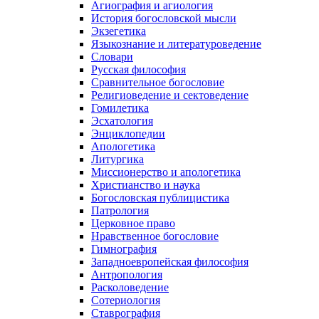
Агиография и агиология
История богословской мысли
Экзегетика
Языкознание и литературоведение
Словари
Русская философия
Сравнительное богословие
Религиоведение и сектоведение
Гомилетика
Эсхатология
Энциклопедии
Апологетика
Литургика
Миссионерство и апологетика
Христианство и наука
Богословская публицистика
Патрология
Церковное право
Нравственное богословие
Гимнография
Западноевропейская философия
Антропология
Расколоведение
Сотериология
Ставрография