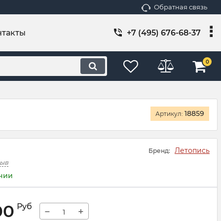
Обратная связь
нтакты
+7 (495) 676-68-37
0
18859
Артикул:
Летопись
Бренд:
зыв
ичии
00
Руб
−
+