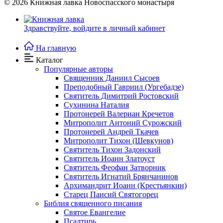
© 2026
Книжная лавка Новоспасского монастыря
Здравствуйте,
войдите в личный кабинет
На главную
Каталог
Популярные авторы
Священник Даниил Сысоев
Преподобный Гавриил (Ургебадзе)
Святитель Димитрий Ростовский
Сухинина Наталия
Протоиерей Валериан Кречетов
Митрополит Антоний Сурожский
Протоиерей Андрей Ткачев
Митрополит Тихон (Шевкунов)
Святитель Тихон Задонский
Святитель Иоанн Златоуст
Cвятитель Феофан Затворник
Святитель Игнатий Брянчанинов
Архимандрит Иоанн (Крестьянкин)
Старец Паисий Святогорец
Библия священного писания
Святое Евангелие
Псалтирь