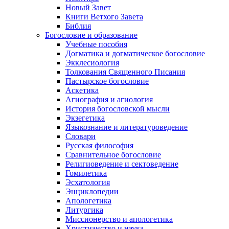
Новый Завет
Книги Ветхого Завета
Библия
Богословие и образование
Учебные пособия
Догматика и догматическое богословие
Экклесиология
Толкования Священного Писания
Пастырское богословие
Аскетика
Агиография и агиология
История богословской мысли
Экзегетика
Языкознание и литературоведение
Словари
Русская философия
Сравнительное богословие
Религиоведение и сектоведение
Гомилетика
Эсхатология
Энциклопедии
Апологетика
Литургика
Миссионерство и апологетика
Христианство и наука