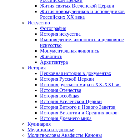
Российской Церкви
Жития святых Вселенской Церкви
Жития новомучеников и исповедников
Российских ХХ века
Искусство
Фотография
История искусства
Иконоведение, иконопись и церковное
искусство
Монументальная живопись
Живопись
Архитектура
История
Церковная история в документах
История Русской Церкви
История русского мира в ХХ-ХХI вв.
История Отечества
История всеобщая
История Вселенской Церкви
История Ветхого и Нового Заветов
История Византии и Средних веков
История Древнего мира
Кулинария
Медицина и здоровье
Молитвословы Акафисты Каноны