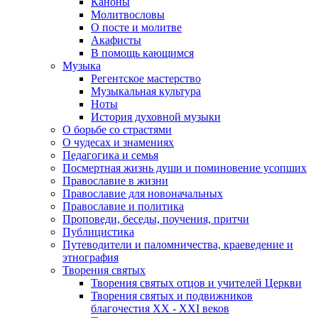
Каноны
Молитвословы
О посте и молитве
Акафисты
В помощь кающимся
Музыка
Регентское мастерство
Музыкальная культура
Ноты
История духовной музыки
О борьбе со страстями
О чудесах и знамениях
Педагогика и семья
Посмертная жизнь души и поминовение усопших
Православие в жизни
Православие для новоначальных
Православие и политика
Проповеди, беседы, поучения, притчи
Публицистика
Путеводители и паломничества, краеведение и
этнография
Творения святых
Творения святых отцов и учителей Церкви
Творения святых и подвижников
благочестия ХХ - ХХI веков