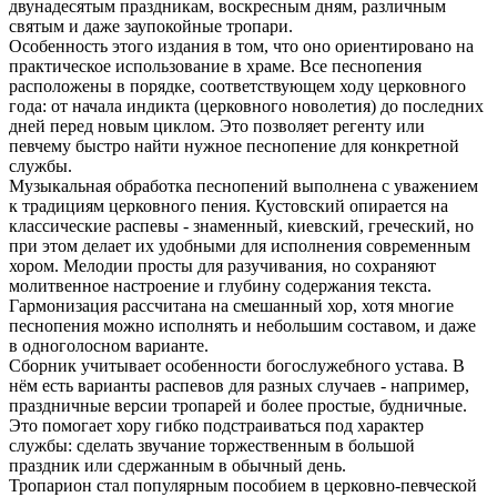
двунадесятым праздникам, воскресным дням, различным
святым и даже заупокойные тропари.
Особенность этого издания в том, что оно ориентировано на
практическое использование в храме. Все песнопения
расположены в порядке, соответствующем ходу церковного
года: от начала индикта (церковного новолетия) до последних
дней перед новым циклом. Это позволяет регенту или
певчему быстро найти нужное песнопение для конкретной
службы.
Музыкальная обработка песнопений выполнена с уважением
к традициям церковного пения. Кустовский опирается на
классические распевы - знаменный, киевский, греческий, но
при этом делает их удобными для исполнения современным
хором. Мелодии просты для разучивания, но сохраняют
молитвенное настроение и глубину содержания текста.
Гармонизация рассчитана на смешанный хор, хотя многие
песнопения можно исполнять и небольшим составом, и даже
в одноголосном варианте.
Сборник учитывает особенности богослужебного устава. В
нём есть варианты распевов для разных случаев - например,
праздничные версии тропарей и более простые, будничные.
Это помогает хору гибко подстраиваться под характер
службы: сделать звучание торжественным в большой
праздник или сдержанным в обычный день.
Тропарион стал популярным пособием в церковно‑певческой