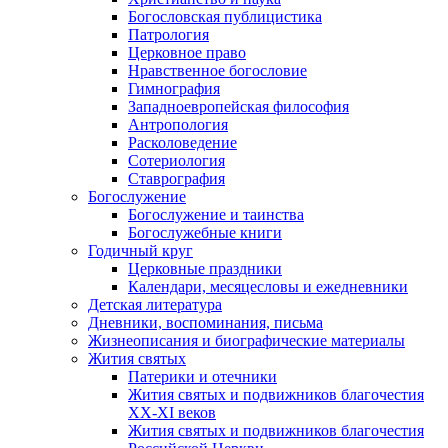
Богословская публицистика
Патрология
Церковное право
Нравственное богословие
Гимнография
Западноевропейская философия
Антропология
Расколоведение
Сотериология
Ставрография
Богослужение
Богослужение и таинства
Богослужебные книги
Годичный круг
Церковные праздники
Календари, месяцесловы и ежедневники
Детская литература
Дневники, воспоминания, письма
Жизнеописания и биографические материалы
Жития святых
Патерики и отечники
Жития святых и подвижников благочестия
ХХ-XI веков
Жития святых и подвижников благочестия