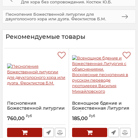
Для хора без сопровождения. Костюк Ю.Б.
Песнопения Божественной литургии для
двухголосного хора или дуэта. Феоктистов Б.М.
Рекомендуемые товары
Песнопения
Всенощное бдение и
Божественной литургии
Божественная Литургия
для двухголосного хора
с объяснениями.
Руб
Руб
или дуэта. Феоктистов
Воскресные песнопения
760,00
185,00
Б.М.
в русском переводе
протоиерея Василия
Артикул:
26568
Михайловского