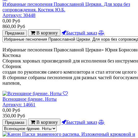
Избранные песнопения Православной Церкви. Для хора без
сопровождения. Костюк Ю.Б.
Артикул:
30448
0,00
Руб
860,00
Руб
В корзину
Быстрый заказ
Предзаказ
Избранные
песнопения
Православной
Церкви»
Юрия
Борисов
Костюка
С
борник
хоровых
произведений
для
исполнения
без
инструмен
Сборник
создан
по
рукописям
самого
композитора
и
стал
итогом
целого
В
сборнике
собраны
песнопения
для
разных
частей
богослужен
напевов,
Всенощное бдение. Ноты
Артикул:
14661
0,00
Руб
350,00
Руб
В корзину
Быстрый заказ
Предзаказ