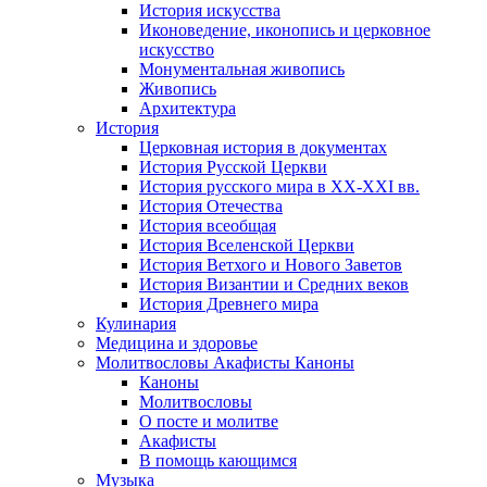
История искусства
Иконоведение, иконопись и церковное
искусство
Монументальная живопись
Живопись
Архитектура
История
Церковная история в документах
История Русской Церкви
История русского мира в ХХ-ХХI вв.
История Отечества
История всеобщая
История Вселенской Церкви
История Ветхого и Нового Заветов
История Византии и Средних веков
История Древнего мира
Кулинария
Медицина и здоровье
Молитвословы Акафисты Каноны
Каноны
Молитвословы
О посте и молитве
Акафисты
В помощь кающимся
Музыка