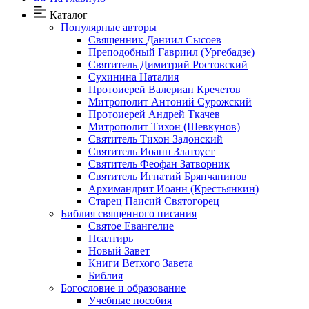
Каталог
Популярные авторы
Священник Даниил Сысоев
Преподобный Гавриил (Ургебадзе)
Святитель Димитрий Ростовский
Сухинина Наталия
Протоиерей Валериан Кречетов
Митрополит Антоний Сурожский
Протоиерей Андрей Ткачев
Митрополит Тихон (Шевкунов)
Святитель Тихон Задонский
Святитель Иоанн Златоуст
Cвятитель Феофан Затворник
Святитель Игнатий Брянчанинов
Архимандрит Иоанн (Крестьянкин)
Старец Паисий Святогорец
Библия священного писания
Святое Евангелие
Псалтирь
Новый Завет
Книги Ветхого Завета
Библия
Богословие и образование
Учебные пособия