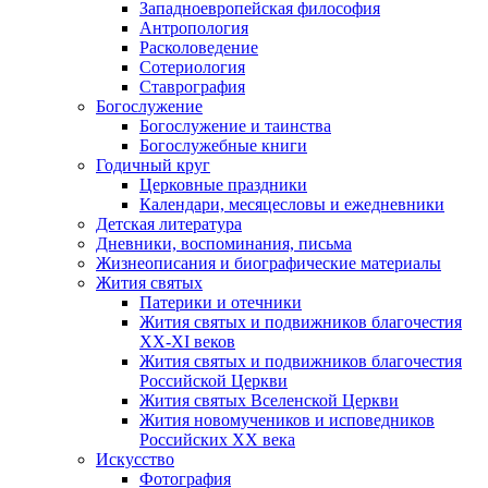
Западноевропейская философия
Антропология
Расколоведение
Сотериология
Ставрография
Богослужение
Богослужение и таинства
Богослужебные книги
Годичный круг
Церковные праздники
Календари, месяцесловы и ежедневники
Детская литература
Дневники, воспоминания, письма
Жизнеописания и биографические материалы
Жития святых
Патерики и отечники
Жития святых и подвижников благочестия
ХХ-XI веков
Жития святых и подвижников благочестия
Российской Церкви
Жития святых Вселенской Церкви
Жития новомучеников и исповедников
Российских ХХ века
Искусство
Фотография