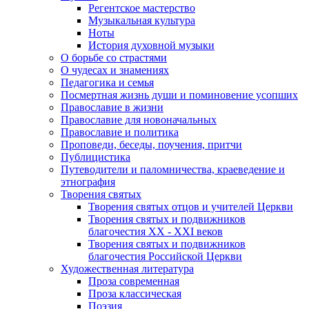
Регентское мастерство
Музыкальная культура
Ноты
История духовной музыки
О борьбе со страстями
О чудесах и знамениях
Педагогика и семья
Посмертная жизнь души и поминовение усопших
Православие в жизни
Православие для новоначальных
Православие и политика
Проповеди, беседы, поучения, притчи
Публицистика
Путеводители и паломничества, краеведение и
этнография
Творения святых
Творения святых отцов и учителей Церкви
Творения святых и подвижников
благочестия ХХ - ХХI веков
Творения святых и подвижников
благочестия Российской Церкви
Художественная литература
Проза современная
Проза классическая
Поэзия