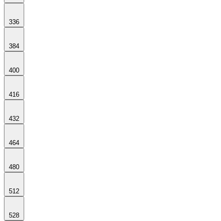
336
384
400
416
432
464
480
512
528