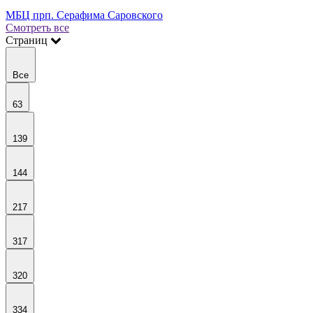
МБЦ прп. Серафима Саровского
Смотреть все
Страниц
Все
63
139
144
217
317
320
334