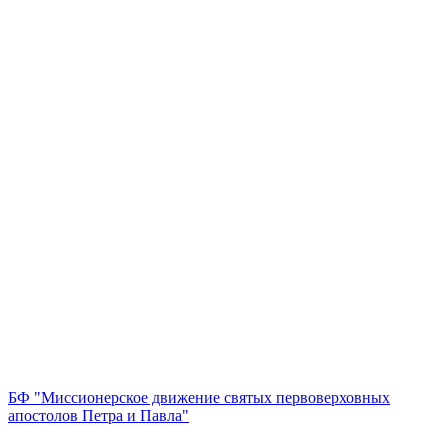
БФ "Миссионерское движение святых первоверховных
апостолов Петра и Павла"