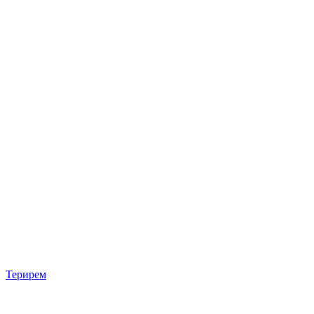
Терирем