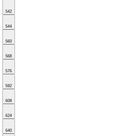
542
544
560
568
576
592
608
624
640