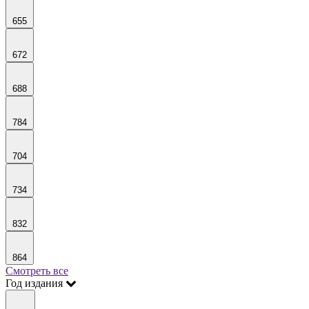
655
672
688
784
704
734
832
864
Смотреть все
Год издания